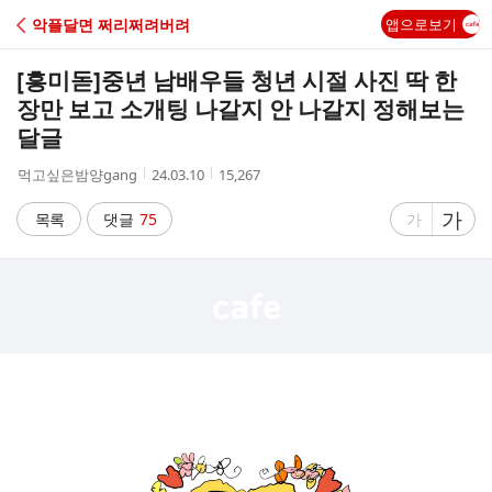
C
악플달면 쩌리쩌려버려
앱으로보기
A
[흥미돋]
중년 남배우들 청년 시절 사진 딱 한
F
장만 보고 소개팅 나갈지 안 나갈지 정해보는
달글
E
작
작
조
먹고싶은밤양gang
24.03.10
15,267
성
성
회
자
시
수
글
가
글
목록
댓글
75
가
간
자
자
크
크
기
기
크
작
게
게