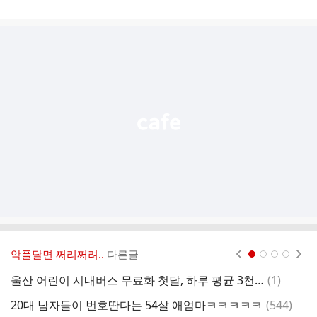
게
시
글
추
가
기
능
열
기
악플달면 쩌리쩌려..
다른글
현재페이지 1
2
3
4
댓
울산 어린이 시내버스 무료화 첫달, 하루 평균 3천600명 이용
(
1
)
글
댓
20대 남자들이 번호딴다는 54살 애엄마ㅋㅋㅋㅋㅋ
(
544
)