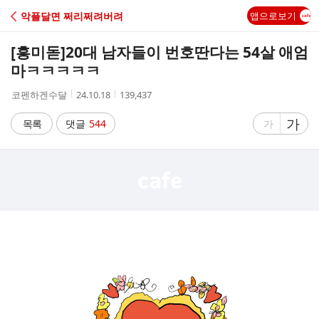
C
악플달면 쩌리쩌려버려
앱으로보기
A
[흥미돋]
20대 남자들이 번호딴다는 54살 애엄
F
마ㅋㅋㅋㅋㅋ
작
작
조
코펜하겐수달
24.10.18
139,437
E
성
성
회
자
시
수
글
가
글
목록
댓글
544
가
간
자
자
크
크
기
기
크
작
게
게