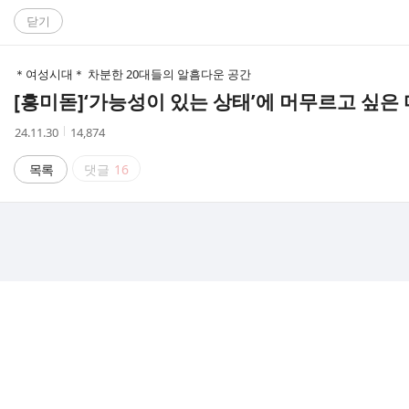
C
닫기
A
＊여성시대＊ 차분한 20대들의 알흠다운 공간
F
[흥미돋]
‘가능성이 있는 상태’에 머무르고 싶은
E
작
조
24.11.30
14,874
성
회
시
수
목록
댓글
16
간