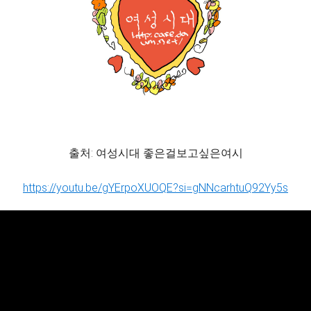
출처: 여성시대 좋은걸보고싶은여시
https://youtu.be/gYErpoXUOQE?si=gNNcarhtuQ92Yy5s