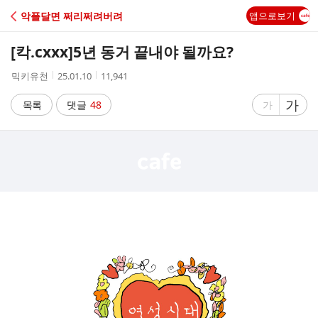
C
악플달면 쩌리쩌려버려
앱으로보기
A
[칵.cxxx]
5년 동거 끝내야 될까요?
F
작
작
조
믹키유천
25.01.10
11,941
성
성
회
E
자
시
수
글
가
글
목록
댓글
48
가
간
자
자
크
크
기
기
크
작
게
게