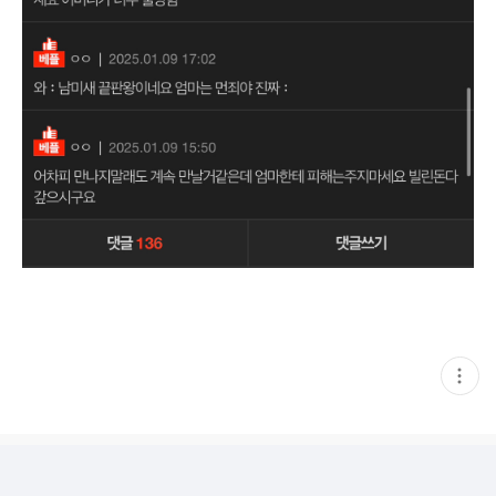
현
재
게
시
글
추
가
기