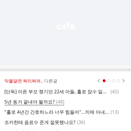
능
열
기
악플달면 쩌리쩌려..
다른글
현재페이지 1
2
3
4
댓
[단독] 아픈 부모 챙기던 22세 아들, 홀로 잠수 일하다 숨져…사장은 잠적
(
42
)
차
글
댓
5년 동거 끝내야 될까요?
(
48
)
집
글
댓
"홀로 4년간 간호하느라 너무 힘들어"…치매 아내 살해한 80대
(
13
)
글
댓
조카한테 음료수 준게 잘못됐나요?
(
36
)
日
글