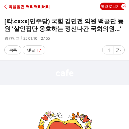
C
악플달면 쩌리쩌려버려
앱으로보기
A
[칵.cxxx]
민주당) 국힘 김민전 의원 백골단 동
F
원 '살인집단 옹호하는 정신나간 국회의원…'
작
작
조
잉간잉교
25.01.10
2,155
E
성
성
회
자
시
수
글
가
글
목록
댓글
17
가
간
자
자
크
크
기
기
크
작
게
게