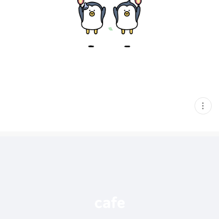
현
재
게
시
글
추
가
기
능
열
기