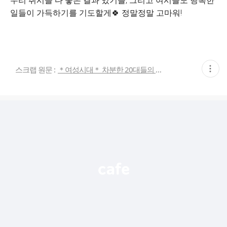
우리 취시들 다 좋은 결과 있기를, 그리고 여시들도 행복한
일들이 가득하기를 기도할게🍀 정말정말 고마워!
현
스크랩 원문 :
＊여성시대＊ 차분한 20대들의 알흠다운 공간
재
게
시
글
추
가
기
능
열
기