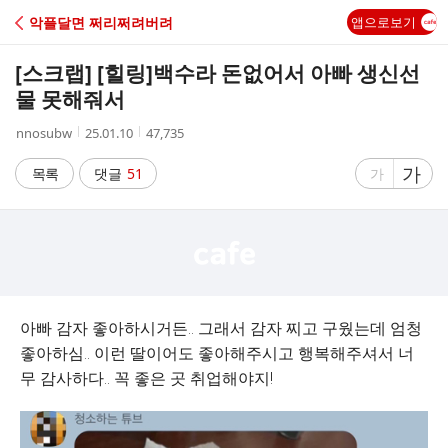
C
악플달면 쩌리쩌려버려
앱으로보기
A
[스크랩] [힐링]
백수라 돈없어서 아빠 생신선
F
물 못해줘서
작
작
조
nnosubw
25.01.10
47,735
E
성
성
회
자
시
수
글
가
글
목록
댓글
51
가
간
자
자
크
크
기
기
크
작
게
게
아빠 감자 좋아하시거든.. 그래서 감자 찌고 구웠는데 엄청
좋아하심.. 이런 딸이어도 좋아해주시고 행복해주셔서 너
무 감사하다.. 꼭 좋은 곳 취업해야지!