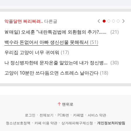
악플달면 쩌리쩌려..
다른글
현재페이지 1
2
3
4
댓
🚨매일) 오세훈 "내란특검법에 외환혐의 추가?…이재명처럼 '셰셰' 해야하나"🚨
(
21
)
평
글
댓
백수라 돈없어서 아빠 생신선물 못해줘서
(
51
)
글
댓
우리집 고양이 너무 귀여워
(
17
)
글
댓
나 정신병자한테 문자온줄 알았는데 내가 정신병자였음 ㅠㅠ
(
30
)
ㅇ
글
댓
고양이 10분만 쓰다듬으면 스트레스 날아간다
(
18
)
글
맨위로
로그인
전체보기
PC화면
카페앱
서비스 약관
청소년보호정책
카페 이용 약관
상거래피해구제신청
개인정보처리방침