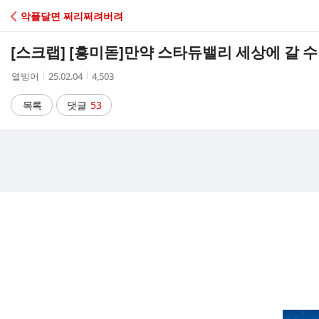
C
악플달면 쩌리쩌려버려
A
[스크랩] [흥미돋]
만약 스타듀밸리 세상에 갈 수
F
작
작
조
열빙어
25.02.04
4,503
성
성
회
E
자
시
수
목록
댓글
53
간