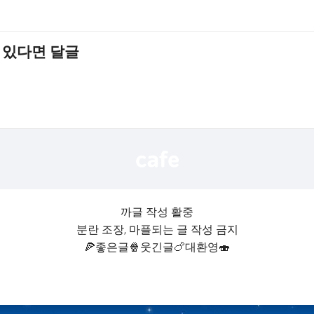
 있다면 달글
까글 작성 활중
분란 조장, 마플되는 글 작성 금지
🍕좋은글🍿웃긴글🍗대환영🍣