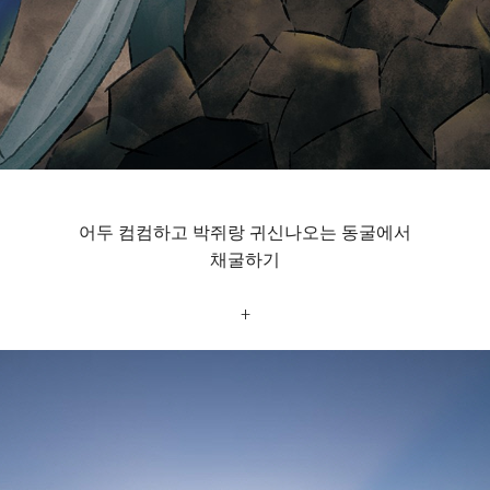
어두 컴컴하고 박쥐랑 귀신나오는 동굴에서
채굴하기
+