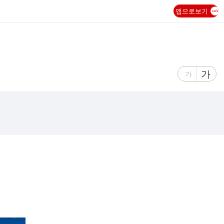
앱으로보기
글
가
글
가
자
자
크
크
기
기
크
작
게
게