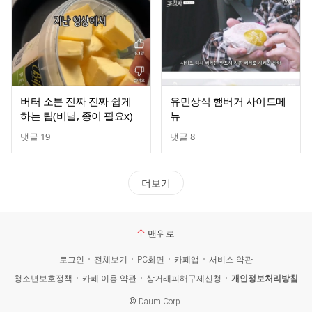
버터 소분 진짜 진짜 쉽게
유민상식 햄버거 사이드메
하는 팁(비닐, 종이 필요x)
뉴
댓글
19
댓글
8
더보기
맨위로
로그인
전체보기
PC화면
카페앱
서비스 약관
청소년보호정책
카페 이용 약관
상거래피해구제신청
개인정보처리방침
©
Daum Corp.