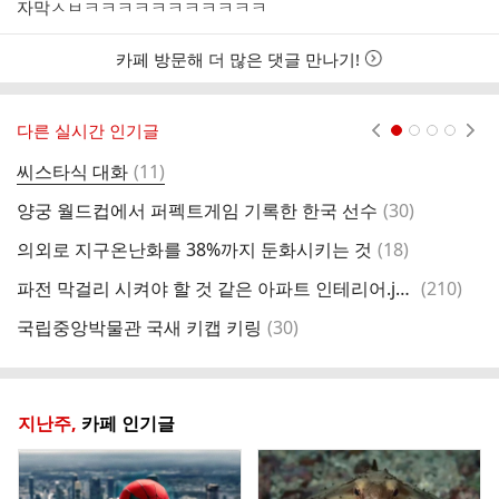
성
자막ㅅㅂㅋㅋㅋㅋㅋㅋㅋㅋㅋㅋㅋ
시
간
카페 방문해 더 많은 댓글 만나기!
다른 실시간 인기글
현재페이지 1
2
3
4
댓
씨스타식 대화
(
11
)
의
글
댓
양궁 월드컵에서 퍼펙트게임 기록한 한국 선수
(
30
)
요
글
댓
의외로 지구온난화를 38%까지 둔화시키는 것
(
18
)
아
글
댓
파전 막걸리 시켜야 할 것 같은 아파트 인테리어.jpg
(
210
)
핀
글
댓
국립중앙박물관 국새 키캡 키링
(
30
)
글
지난주,
카페 인기글