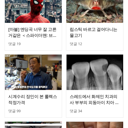
[마블] 엔딩곡 너무 잘 고른
립스틱 바르고 걸어다니는
거같은 ＜스파이더맨: 브랜
물고기
드 뉴 데이＞
댓글
19
댓글
12
시계수리 장인이 본 롤렉스
스레드에서 화제인 치과의
적정가격
사 부부의 외동아이 치아 상
태.jpg
댓글
99
댓글
34