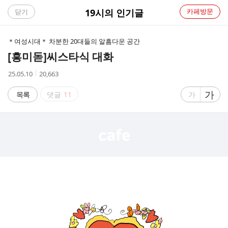
C
19시의 인기글
카페방문
닫기
A
＊여성시대＊ 차분한 20대들의 알흠다운 공간
F
[흥미돋]
씨스타식 대화
E
작
조
25.05.10
20,663
성
회
시
수
글
가
글
목록
댓글
11
가
간
자
자
크
크
기
기
크
작
게
게