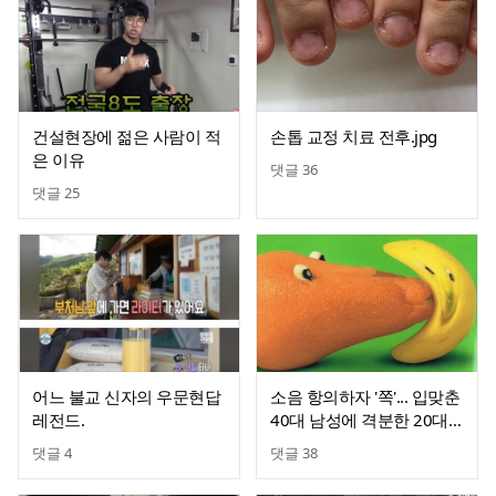
건설현장에 젊은 사람이 적
손톱 교정 치료 전후.jpg
은 이유
댓글
36
댓글
25
어느 불교 신자의 우문현답
소음 항의하자 '쪽'... 입맞춘
레전드.
40대 남성에 격분한 20대
삼단봉 들었다
댓글
4
댓글
38