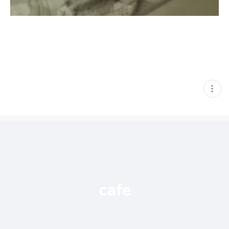
현
재
게
시
글
추
가
기
능
열
기