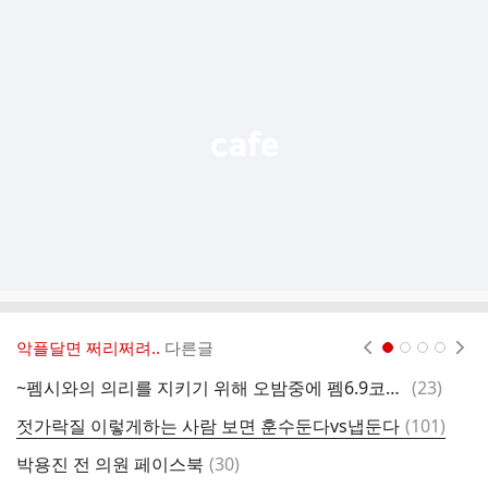
추
가
기
능
열
기
악플달면 쩌리쩌려..
다른글
현재페이지 1
2
3
4
댓
~펨시와의 의리를 지키기 위해 오밤중에 펨6.9코를 침략한 우당탕탕 여시들~(feat.죠캎 갏베)
(
23
)
윤
글
댓
젓가락질 이렇게하는 사람 보면 훈수둔다vs냅둔다
(
101
)
뭐
글
댓
박용진 전 의원 페이스북
(
30
)
글