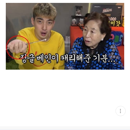
현
재
게
시
글