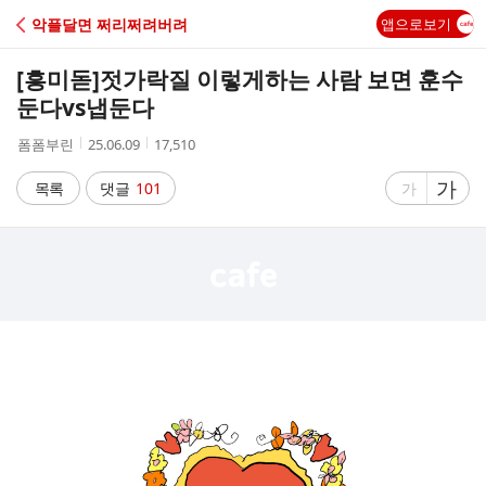
C
악플달면 쩌리쩌려버려
앱으로보기
A
[흥미돋]
젓가락질 이렇게하는 사람 보면 훈수
F
둔다vs냅둔다
작
작
조
폼폼부린
25.06.09
17,510
E
성
성
회
자
시
수
글
가
글
목록
댓글
101
가
간
자
자
크
크
기
기
크
작
게
게