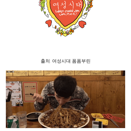
출처: 여성시대 폼폼부린