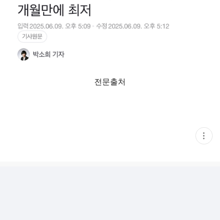
전문출처
현
재
게
시
글
추
가
기
능
열
기