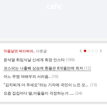
악플달면 쩌리쩌려..
다른글
현재페이지 1
2
3
4
댓
윤석열 취임식날 신세계 회장 인스타
(
189
)
글
댓
코스피는 나흘째 상승에 환율은 8개월만에 최저
(
12
)
글
댓
어느 무명 여배우의 서러움..
(
10
)
연
글
댓
"김치찌개 더 주세요"라는 기자에 국민이 느낀 모욕감
(
13
)
글
댓
요즘 집집마다 딸,아들들이 걱정하는거 .....
(
24
)
글