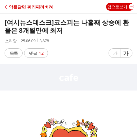
C
악플달면 쩌리쩌려버려
앱으로보기
A
[여시뉴스데스크]
코스피는 나흘째 상승에 환
F
율은 8개월만에 최저
작
작
조
소리앙
25.06.09
3,878
E
성
성
회
자
시
수
글
가
글
목록
댓글
12
가
간
자
자
크
크
기
기
크
작
게
게