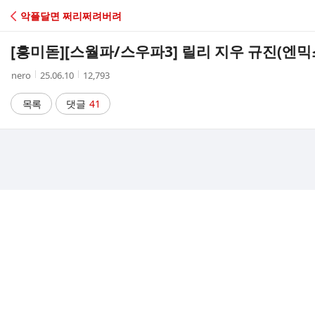
C
악플달면 쩌리쩌려버려
A
[흥미돋]
[스월파/스우파3] 릴리 지우 규진(엔믹스) 
F
작
작
조
nero
25.06.10
12,793
성
성
회
E
자
시
수
목록
댓글
41
간