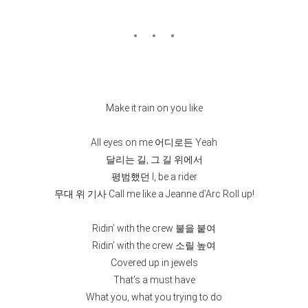
Make it rain on you like
All eyes on me 어디로든 Yeah
달리는 길, 그 길 위에서
평범했던 I, be a rider
무대 위 기사 Call me like a Jeanne d’Arc Roll up!
Ridin’ with the crew 불을 붙여
Ridin’ with the crew 소릴 높여
Covered up in jewels
That’s a must have
What you, what you trying to do