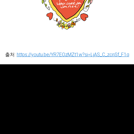
출처:
https://youtu.be/YR7EOzMZt1w?si=LjAS_C_zcnSf_F1q