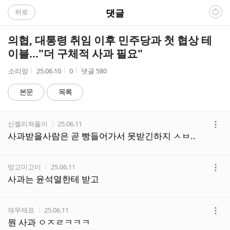
C
댓글
뒤로
A
의협, 대통령 취임 이후 민주당과 첫 협상 테
F
이블…"더 구체적 사과 필요"
E
작
작
조
소리앙
25.06.10
0
댓글
580
성
성
회
자
시
수
본문
목록
간
댓
작성자
작성시간
신젤리쳐돌이
25.06.11
글
더
사과받을사람은 곧 빵들어가서 못받긴하지 ㅅㅂ..
리
보
스
기
트
작성자
작성시간
망고미고미
25.06.11
더
사과는 윤석열한테 받고
보
기
작성자
작성시간
재무재표
25.06.11
더
뭔 사과 ㅇㅈㄹㅋㅋㅋ