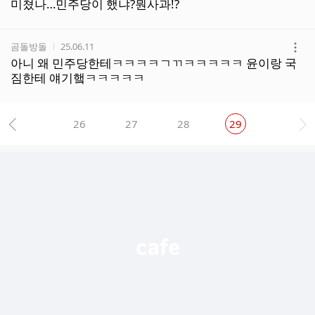
더
미쳤나…민주당이 했냐?뭔사과!?
보
기
작성자
작성시간
곰돌방돌
25.06.11
더
아니 왜 민주당한테ㅋㅋㅋㅋㄱㄲㅋㅋㅋㅋㅋ 윤이랑 국
보
짐한테 얘기햌ㅋㅋㅋㅋㅋ
기
26
27
28
29