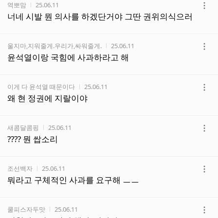
작성자
작성시간
역뽀맘
25.06.11
더
너네 시발 뭔 의사를 하겠단거야 그딴 권위의식으러
보
기
작성자
작성시간
울지마,지워줄게.우리가,싸워줄게.
25.06.11
더
윤석열이랑 국힘에 사과하라고 해
보
기
작성자
작성시간
이게 다 윤석열 때문이다
25.06.11
더
왜 현 정권에 지랄이야
보
기
작성자
작성시간
새콤달콤핑
25.06.11
더
???? 뭔 쌉소리
보
기
작성자
작성시간
조선백자
25.06.11
더
뭐라고 구체적인 사과를 요구해 ㅡㅡ
보
기
작성자
작성시간
쿨피스자두맛
25.06.11