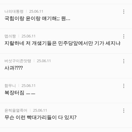
기
작성자
작성시간
나의대통령
25.06.11
더
국힘이랑 윤이랑 얘기해;; 뭔...
보
기
작성자
작성시간
맵싀짱
25.06.11
더
지랄하네 저 개샠기들은 민주당앞에서만 기가 세지냐
보
기
작성자
작성시간
버섯구이존맛탱
25.06.11
더
사과????
보
기
작성자
작성시간
함무니
25.06.11
더
복장터짐 ㅡㅡ
보
기
작성자
작성시간
윤썩을열죽어
25.06.11
더
무슨 이런 빡대가리들이 다 있지?
보
기