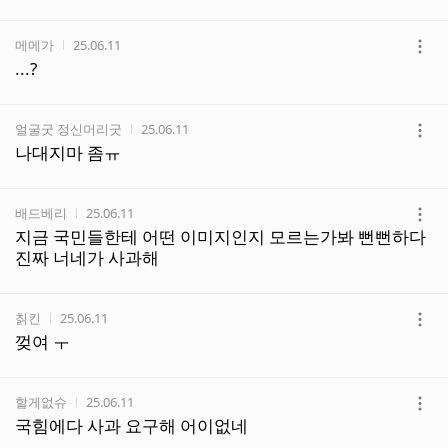
보
기
작성자
작성시간
메메가
25.06.11
더
...?
보
기
작성자
작성시간
얼굴굿 정신머리굿
25.06.11
더
나대지마 좀ㅠ
보
기
작성자
작성시간
배드베리
25.06.11
더
지금 국민들한테 어떤 이미지인지 모르는가봐 뻔뻔하다
보
진짜 너네가 사과해
기
작성자
작성시간
칡킨
25.06.11
더
껒여 ㅜ
보
기
작성자
작성시간
할게없슈
25.06.11
더
국힘에다 사과 요구해 어이없네
보