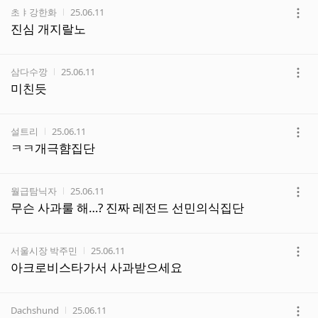
작성자
작성시간
초ㅑ강한화
25.06.11
더
진심 개지랄노
보
기
작성자
작성시간
삼다수깡
25.06.11
더
미친듯
보
기
작성자
작성시간
설트리
25.06.11
더
ㅋㅋ개극햠집단
보
기
작성자
작성시간
월급탐닉자
25.06.11
더
무슨 사과룰 해…? 진짜 레전드 선민의식집단
보
기
작성자
작성시간
서울시장 박주민
25.06.11
더
아크로비스타가서 사과받으세요
보
기
작성자
작성시간
Dachshund
25.06.11