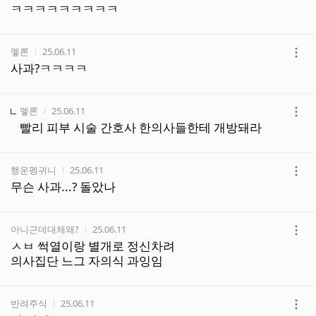
더
ㅋㅋㅋㅋㅋㅋㅋㅋㅋ
보
기
작성자
작성시간
멯론
25.06.11
더
사과?ㅋㅋㅋㅋ
보
기
작성자
작성시간
멯론
25.06.11
더
빨리 피부 시술 간호사 한의사들한테 개방돼라
보
기
작성자
작성시간
행운펭귀니
25.06.11
더
무슨 사과...? 돌았나
보
기
작성자
작성시간
아니근데대체왜?
25.06.11
더
ㅅㅂ 썩열이랑 별개로 정신차려
보
의사집단 느그 자의식 과잉임
기
작성자
작성시간
반려주식
25.06.11