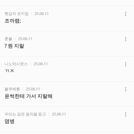
보
기
작성자
작성시간
햇감자 포카칩
25.06.11
더
조까렴;
보
기
작성자
작성시간
혼뷸
25.06.11
더
? 뭔 지랄
보
기
작성자
작성시간
니노막시뭇스
25.06.11
더
ㄲㅈ
보
기
작성자
작성시간
블루베륑
25.06.11
더
윤썩한테 가서 지랄해
보
기
작성자
작성시간
우리는 같은 음악을 듣고
25.06.11
더
염병
보
기