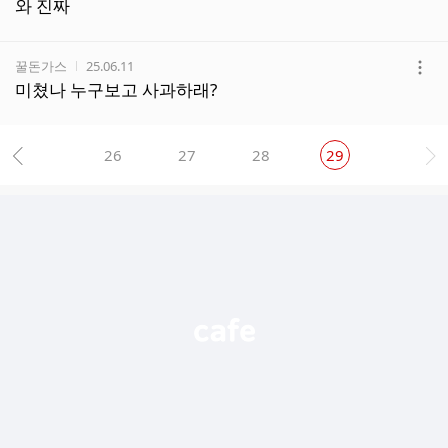
더
와 진짜
보
기
작성자
작성시간
꿀돈가스
25.06.11
더
미쳤나 누구보고 사과하래?
보
기
26
27
28
29