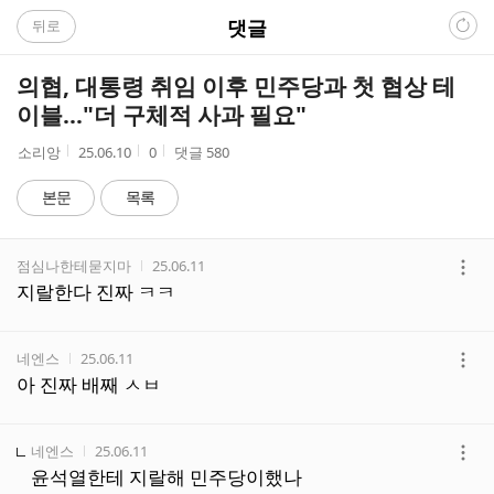
C
댓글
뒤로
A
의협, 대통령 취임 이후 민주당과 첫 협상 테
F
이블…"더 구체적 사과 필요"
E
작
작
조
소리앙
25.06.10
0
댓글
580
성
성
회
자
시
수
본문
목록
간
댓
작성자
작성시간
점심나한테묻지마
25.06.11
글
더
지랄한다 진짜 ㅋㅋ
리
보
스
기
트
작성자
작성시간
네엔스
25.06.11
더
아 진짜 배째 ㅅㅂ
보
기
작성자
작성시간
네엔스
25.06.11
더
윤석열한테 지랄해 민주당이했나