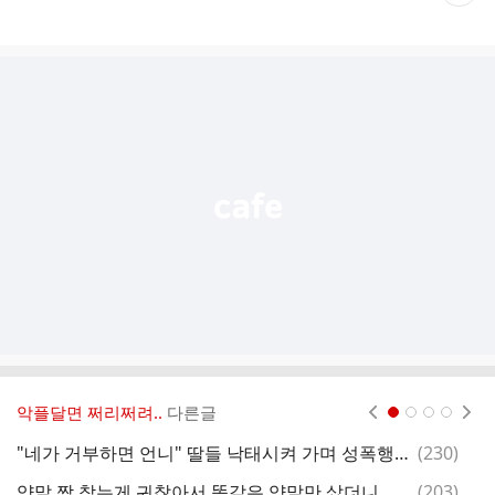
재
게
시
글
추
가
기
능
열
기
악플달면 쩌리쩌려..
다른글
현재페이지 1
2
3
4
댓
"네가 거부하면 언니" 딸들 낙태시켜 가며 성폭행 [그해 오늘]
(
230
)
글
댓
양말 짝 찾는게 귀찮아서 똑같은 양말만 샀더니 생긴 문제.insta
(
203
)