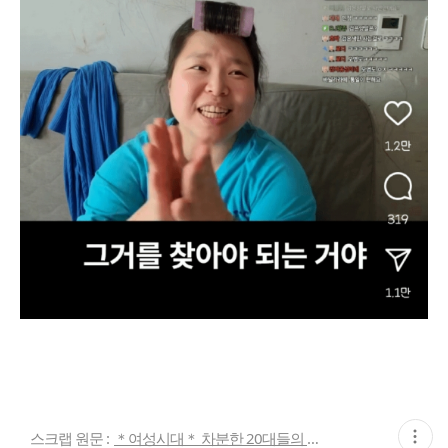
현
스크랩 원문 :
＊여성시대＊ 차분한 20대들의 알흠다운 공간