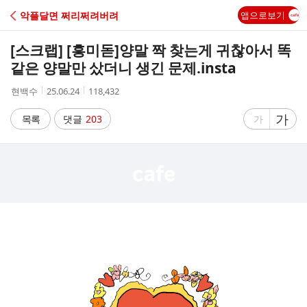
C
악플달면 쩌리쩌려버려
앱으로보기
A
[스크랩] [흥미돋]
양말 짝 찾는게 귀찮아서 똑
F
같은 양말만 샀더니 생긴 문제.insta
작
작
조
현백수
25.06.24
118,432
E
성
성
회
자
시
수
글
가
글
목록
댓글
203
가
간
자
자
크
크
기
기
크
작
게
게