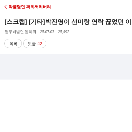
C
악플달면 쩌리쩌려버려
A
[스크랩] [기타]
박진영이 선미랑 연락 끊었던 
F
작
작
조
열무비빔면 돌려줘
25.07.03
25,492
성
성
회
E
자
시
수
목록
댓글
42
간