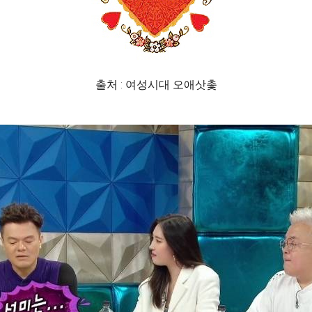
출처 : 여성시대 오애삿촟