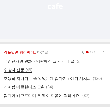
악플달면 쩌리쩌려..
다른글
현재페이지 1
2
3
4
댓
＜임진왜란 만화＞명량해전 그 시작과 끝
(
5
)
글
댓
수방사 전통
(
43
)
글
댓
조용히 지나가는 줄 알았는데 갑자기 SKT가 개쳐맞은 이유
(
120
)
글
댓
케이팝 데몬헌터스 근황
(
54
)
다
글
댓
갑자기 배고프다며 온 딸이 마음에 걸리네요..
(
37
)
아
글