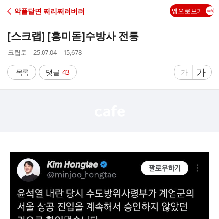
C
악플달면 쩌리쩌려버려
앱으로보기
A
[스크랩] [흥미돋]
수방사 전통
F
작
작
조
크립토
25.07.04
15,678
성
성
회
E
자
시
수
글
가
글
목록
댓글
43
가
간
자
자
크
크
기
기
크
작
게
게