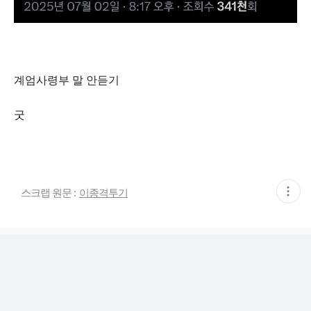
계엄사령부 말 안듣기
굿
현
스크랩 원문 :
이종격투기
재
게
시
글
추
가
기
능
열
기