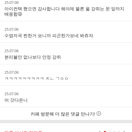
작
25.07.06
글
성
아이컨택 했으면 감사합니다 해야제 물론 울 강쥐는 문 앞까지
리
시
배웅함😜
스
간
트
작
25.07.06
성
수염자국 찐한거 보니까 피곤한가보네 봐쥬쟈
시
간
작
25.07.06
성
분리불안 없나보다 안정 강쥐
시
간
작
25.07.06
성
ㅋㅋㅋㅋㅋㅋㅋㅋㅋ ㅈㄴ ㄱㅇㅇ
시
간
작
25.07.06
성
어 갓다온니
시
간
카페 방문해 더 많은 댓글 만나기!
현재페이지 1
2
3
4