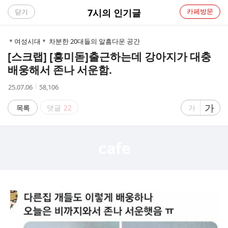
C
7시의 인기글
카페방문
닫기
A
＊여성시대＊ 차분한 20대들의 알흠다운 공간
F
[스크랩] [흥미돋]
출근하는데 강아지가 대충
배웅해서 존나 서운함.
E
작
조
25.07.06
58,106
성
회
시
수
글
가
글
목록
댓글
22
가
간
자
자
크
크
기
기
크
작
게
게