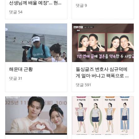
선생님께 배울 예정”… 현실
댓글
9
조언도
댓글
54
해운대 근황
돌싱글즈 변호사 심규덕에
게 얼마 버냐고 팩폭으로 조
댓글
31
지는 건물주 서장훈
댓글
591