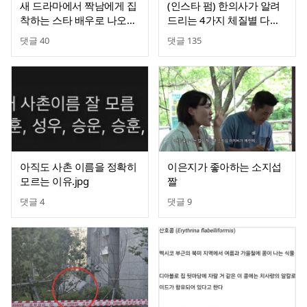
새 드라마에서 짝남에게 집
(인스타 펌) 한의사가 알려
착하는 스타 배우로 나오는
드리는 4가지 체질별 다이
있지 유나
어트
댓글
40
댓글
135
아직도 사촌 이름을 정확히
이은지가 좋아하는 소지섭
모르는 이유.jpg
짤
댓글
4
댓글
9