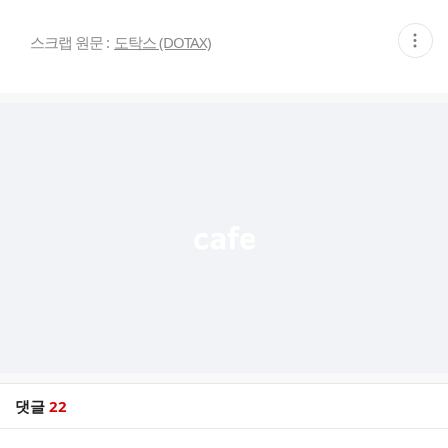
현
스크랩 원문 :
도탁스 (DOTAX)
재
게
시
글
추
가
기
능
열
기
댓글
22
댓