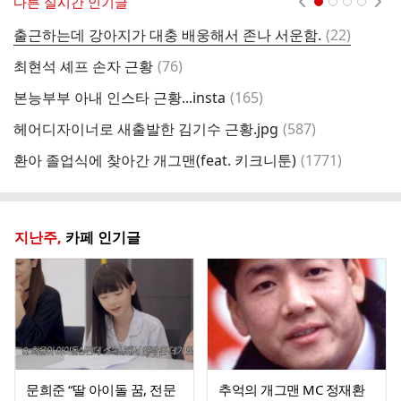
다른 실시간 인기글
댓
출근하는데 강아지가 대충 배웅해서 존나 서운함.
(
22
)
용
글
댓
최현석 셰프 손자 근황
(
76
)
다
글
댓
본능부부 아내 인스타 근황...insta
(
165
)
글
댓
헤어디자이너로 새출발한 김기수 근황.jpg
(
587
)
노
글
댓
환아 졸업식에 찾아간 개그맨(feat. 키크니툰)
(
1771
)
결
글
지난주,
카페 인기글
문희준 “딸 아이돌 꿈, 전문
추억의 개그맨 MC 정재환