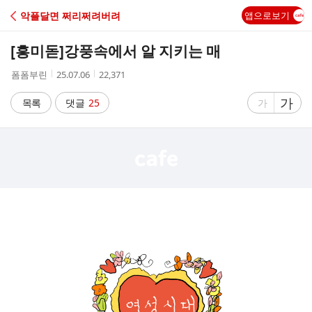
C
악플달면 쩌리쩌려버려
앱으로보기
A
[흥미돋]
강풍속에서 알 지키는 매
F
작
작
조
폼폼부린
25.07.06
22,371
성
성
회
E
자
시
수
글
가
글
목록
댓글
25
가
간
자
자
크
크
기
기
크
작
게
게