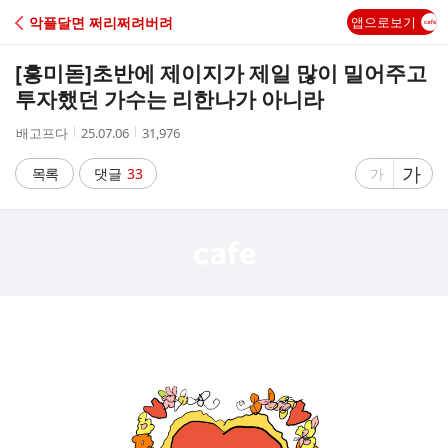
C
악플달면 쩌리쩌려버려
앱으로보기
A
[흥미돋]
초반에 제이지가 제일 많이 밀어주고
F
투자했던 가수는 리한나가 아니라
작
작
조
배고프다
25.07.06
31,976
E
성
성
회
자
시
수
글
가
글
목록
댓글
33
가
간
자
자
크
크
기
기
크
작
게
게