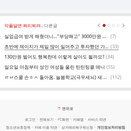
악플달면 쩌리쩌려..
다른글
현재페이지 1
2
3
4
댓
실업급여 받게 해줬더니…"부당해고" 3000만원 달라는 직원 [곽용희의 인사노무노트]
(
7
)
중
글
댓
초반에 제이지가 제일 많이 밀어주고 투자했던 가수는 리한나가 아니라
(
33
)
푸
글
댓
130만원 벌어도 행복한데 이렇게 살아도 될까요?
(
34
)
블
글
댓
일요일 아침부터 성인 여성들 울린 틴틴팅클 애니
(
55
)
쿠
글
댓
ㄹㅂ스쿨 손ㅎㅅ 돌아옴. 늘봄학교(극우세뇌) 새 강사들 양성 교육 끝났고 기사 댓글 다시 빡세질듯
(
112
)
수
글
맨위로
로그인
전체보기
PC화면
카페앱
서비스 약관
청소년보호정책
카페 이용 약관
상거래피해구제신청
개인정보처리방침