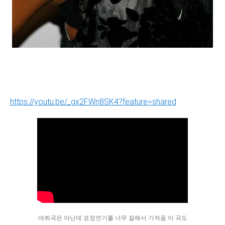
https://youtu.be/_gx2FWn8SK4?feature=shared
데뷔곡은 아닌데 표정연기를 너무 잘해서 가져옴 이 곡도