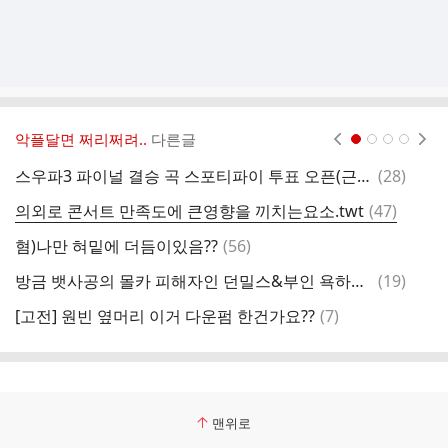
악플달면 쩌리쩌려..
다른글
현재페이지 1
2
3
4
댓
스우파3 파이널 결승 곡 스포티파이 투표 오픈(근데이제 ost를 곁들인)
(
28
)
글
댓
의외로 콘서트 만족도에 큰영향을 끼치는요소.twt
(
47
)
글
댓
혐)나만 혀밑에 더듬이있음??
(
56
)
국
글
댓
방금 뱃사공의 몰카 피해자인 던밀스&부인 욕하는 노래 낸 래퍼(피해자 응원 디엠 부탁해)
(
19
)
글
댓
[고전] 원빈 옆머리 이거 다운펌 한건가요??
(
7
)
원
글
맨위로