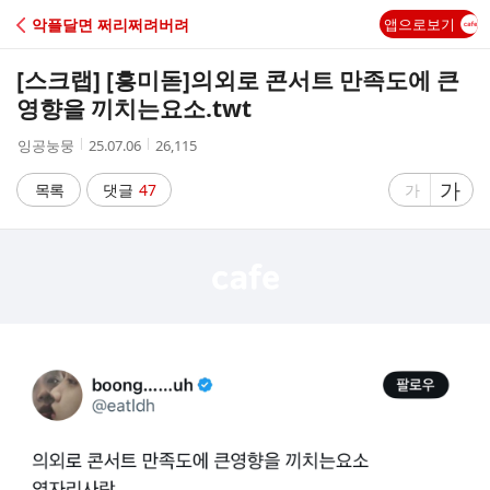
C
악플달면 쩌리쩌려버려
앱으로보기
A
[스크랩] [흥미돋]
의외로 콘서트 만족도에 큰
F
영향을 끼치는요소.twt
작
작
조
잉공눙뭉
25.07.06
26,115
E
성
성
회
자
시
수
글
가
글
목록
댓글
47
가
간
자
자
크
크
기
기
크
작
게
게