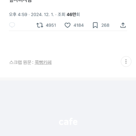
현
스크랩 원문 :
쭉빵카페
재
게
시
글
추
가
기
능
열
기