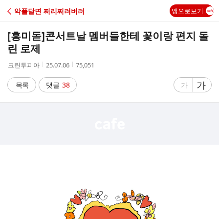
C
악플달면 쩌리쩌려버려
앱으로보기
A
[흥미돋]
콘서트날 멤버들한테 꽃이랑 편지 돌
F
린 로제
작
작
조
크린투피아
25.07.06
75,051
E
성
성
회
자
시
수
글
가
글
목록
댓글
38
가
간
자
자
크
크
기
기
크
작
게
게