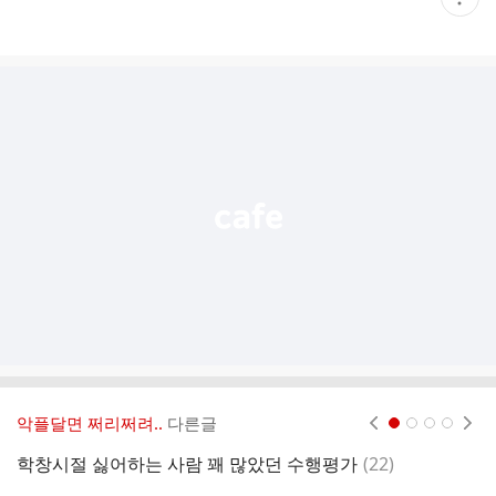
재
게
시
글
추
가
기
능
열
기
악플달면 쩌리쩌려..
다른글
현재페이지 1
2
3
4
댓
학창시절 싫어하는 사람 꽤 많았던 수행평가
(
22
)
이
글