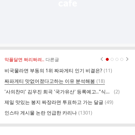
악플달면 쩌리쩌려..
다른글
현재페이지 1
2
3
4
댓
비국물라면 부동의 1위 짜파게티 인기 비결은?
(
11
)
글
댓
짜파게티 맛없어졌다고하는 이유 분석해봄
(
18
)
모
글
댓
'사의찬미' 김우진 희곡 '국가유산' 등록예고‥"식민지 현실 냉철히 반영"
(
2
)
글
댓
제일 맛있는 봉지 짜장라면 투표하고 가는 달글
(
49
)
흑
글
댓
인스타 게시물 논란 언급한 카리나
(
1301
)
글