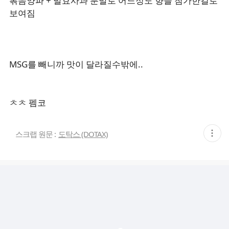
볶음양파 + 발효사과 분말로 어느정도 향을 첨가한걸로
보여짐
MSG를 빼니까 맛이 달라질수밖에..
ㅊㅊ 펨코
현
스크랩 원문 :
도탁스 (DOTAX)
재
게
시
글
추
가
기
능
열
기