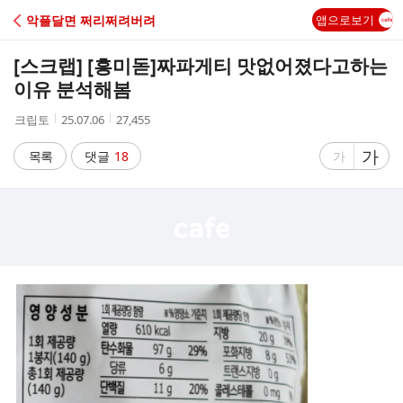
C
악플달면 쩌리쩌려버려
앱으로보기
A
[스크랩] [흥미돋]
짜파게티 맛없어졌다고하는
F
이유 분석해봄
작
작
조
크립토
25.07.06
27,455
E
성
성
회
자
시
수
글
가
글
목록
댓글
18
가
간
자
자
크
크
기
기
크
작
게
게