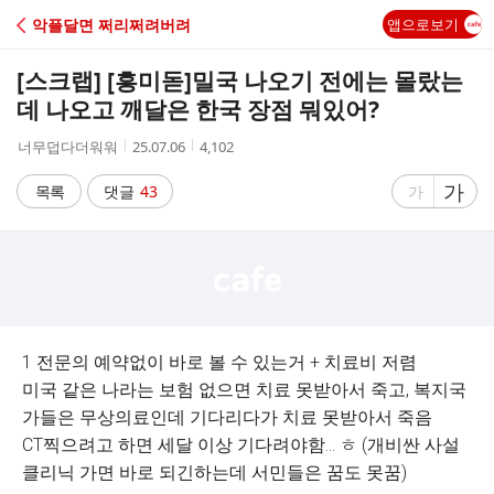
C
악플달면 쩌리쩌려버려
앱으로보기
A
[스크랩] [흥미돋]
밀국 나오기 전에는 몰랐는
F
데 나오고 깨달은 한국 장점 뭐있어?
작
작
조
너무덥다더워워
25.07.06
4,102
E
성
성
회
자
시
수
글
가
글
목록
댓글
43
가
간
자
자
크
크
기
기
크
작
게
게
1 전문의 예약없이 바로 볼 수 있는거 + 치료비 저렴
미국 같은 나라는 보험 없으면 치료 못받아서 죽고, 복지국
가들은 무상의료인데 기다리다가 치료 못받아서 죽음
CT찍으려고 하면 세달 이상 기다려야함… ㅎ (개비싼 사설
클리닉 가면 바로 되긴하는데 서민들은 꿈도 못꿈)