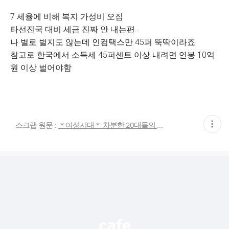
7 세율에 비해 복지 가성비 오짐
타선진국 대비 세금 진짜 안 내는편…
나 별로 벌지도 않는데 인컴택스만 45퍼 뚝딱이라죠
참고로 한국에서 소득세 45퍼센트 이상 내려면 연봉 10억
원 이상 벌어야함
현
스크랩 원문 :
＊여성시대＊ 차분한 20대들의 알흠다운 공간
재
게
시
글
추
가
기
능
열
기