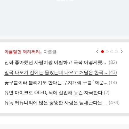
악플달면 쩌리쩌려..
다른글
현재페이지 1
2
3
4
댓
진짜 좋아했던 사람이랑 이별하고 극복 어떻게했어?
(
82
)
글
댓
밀국 나오기 전에는 몰랐는데 나오고 깨달은 한국 장점 뭐있어?
(
43
)
권
글
댓
꽃구름이라 불리기도 한다는 무지개색 구름 `채운’.jpg
(
14
)
글
댓
유연 마이크로 OLED, 뇌에 삽입해 뉴런 자극한다
(
2
)
글
댓
유독 커뮤니티에 많은 뚱뚱한 사람은 냄새난다는 글
(
434
)

글