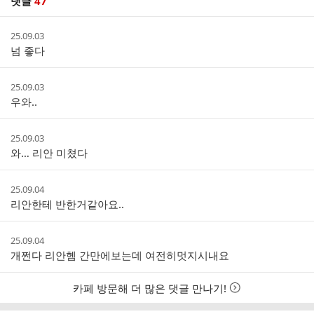
댓글
47
댓
작
25.09.03
글
성
넘 좋다
리
시
스
간
트
작
25.09.03
성
우와..
시
간
작
25.09.03
성
와… 리안 미쳤다
시
간
작
25.09.04
성
리안한테 반한거같아요..
시
간
작
25.09.04
성
개쩐다 리안헴 간만에보는데 여전히멋지시내요
시
간
카페 방문해 더 많은 댓글 만나기!