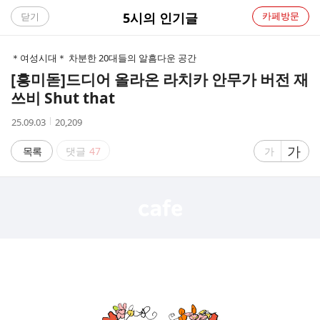
C
5시의 인기글
카페방문
닫기
A
＊여성시대＊ 차분한 20대들의 알흠다운 공간
F
[흥미돋]
드디어 올라온 라치카 안무가 버전 재
쓰비 Shut that
E
작
조
25.09.03
20,209
성
회
시
수
글
가
글
목록
댓글
47
가
간
자
자
크
크
기
기
크
작
게
게