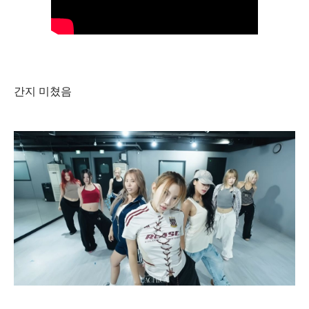
간지 미쳤음