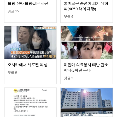
블핑 진짜 블핑같은 사진
흥미로운 중년이 되기 위하
여(4050 책의 해📚)
댓글
15
댓글
6
오사카에서 체포된 여성
미얀마 의료봉사 떠난 간호
학과 3학년 누나
댓글
9
댓글
5