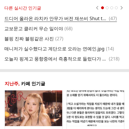
다른 실시간 인기글
현재페이지 1
2
3
4
댓
드디어 올라온 라치카 안무가 버전 재쓰비 Shut that
(
47
)
실
글
댓
교보문고 클리커 무슨 일이야
(
68
)
글
댓
블핑 진짜 블핑같은 사진
(
27
)
스
글
댓
매니저가 실수했다고 계단으로 오라는 연예인.jpg
(
14
)
호
글
댓
오늘자 핑계고 풍향중에서 즉흥적으로 들렀다가 출연진들 충격받은 지역.jpg
(
218
)
요
글
지난주,
카페 인기글