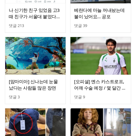
나 신기한 친구 있었음 고3
베란다에 마늘 꺼내놨는데
때 친구가 서울대 붙었다는
불이 났어요… 공포
거야.twt
댓글
213
댓글
39
[맘마미아] 신나는데 눈물
[오피셜] 옌스 카스트로프,
났다는 사람들 많은 장면
어깨 수술 예정 / 몇 달간 이
탈
댓글
3
댓글
9