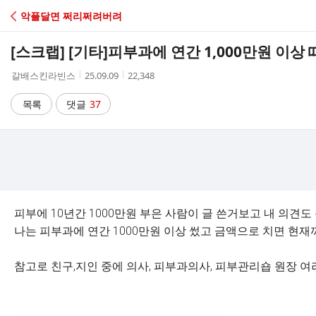
C
악플달면 쩌리쩌려버려
A
[스크랩] [기타]
피부과에 연간 1,000만원 이상 
F
작
작
조
갈배스킨라빈스
25.09.09
22,348
성
성
회
E
자
시
수
목록
댓글
37
간
피부에 10년간 1000만원 부은 사람이 글 쓴거보고 내 의견도
나는 피부과에 연간 1000만원 이상 썼고 금액으로 치면 현재
참고로 친구,지인 중에 의사, 피부과의사, 피부관리숍 원장 