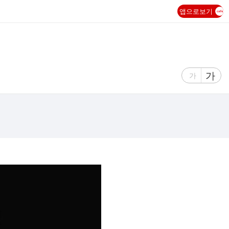
앱으로보기
글
가
글
가
자
자
크
크
기
기
크
작
게
게