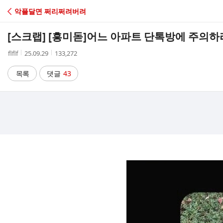
C
악플달면 쩌리쩌려버려
A
[스크랩] [흥미돋]
어느 아파트 단톡방에 주의하
F
작
작
조
flflf
25.09.29
133,272
성
성
회
E
자
시
수
목록
댓글
43
간