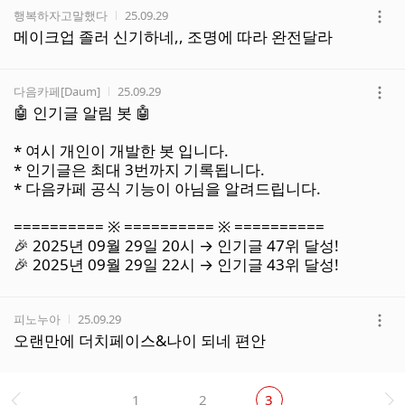
작성자
작성시간
행복하자고말했다
25.09.29
더
메이크업 졸러 신기하네,, 조명에 따라 완전달라
보
기
작성자
작성시간
다음카페[Daum]
25.09.29
더
🤖 인기글 알림 봇 🤖
보
기
* 여시 개인이 개발한 봇 입니다.
* 인기글은 최대 3번까지 기록됩니다.
* 다음카페 공식 기능이 아님을 알려드립니다.
========== ※ ========== ※ ==========
🎉 2025년 09월 29일 20시 → 인기글 47위 달성!
🎉 2025년 09월 29일 22시 → 인기글 43위 달성!
작성자
작성시간
피노누아
25.09.29
더
오랜만에 더치페이스&나이 되네 편안
보
기
1
2
3