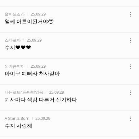
보
기
작성자
작성시간
술이모질라
25.09.29
더
왤케 어른이된거야🥹
보
기
작성자
작성시간
스타로아
25.09.29
더
수지♥️♥️♥️
보
기
작성자
작성시간
외가슴박이
25.09.29
더
아이구 예뻐라 천사같아
보
기
작성자
작성시간
나는로또1등반박없음
25.09.29
더
기사마다 색감 다른거 신기하다
보
기
작성자
작성시간
A Star Is Born
25.09.29
더
수지 사랑해
보
기