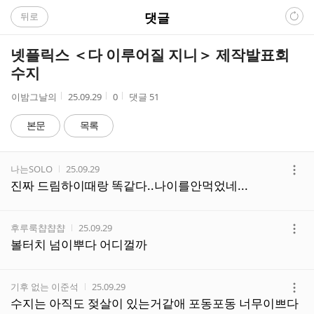
C
댓글
뒤로
A
넷플릭스 ＜다 이루어질 지니＞ 제작발표회
F
수지
E
작
작
조
이밤그날의
25.09.29
0
댓글
51
성
성
회
자
시
수
본문
목록
간
댓
작성자
작성시간
나는SOLO
25.09.29
글
더
진짜 드림하이때랑 똑같다..나이를안먹었네...
리
보
스
기
트
작성자
작성시간
후루룩챱챱챱
25.09.29
더
볼터치 넘이뿌다 어디껄까
보
기
작성자
작성시간
기후 없는 이준석
25.09.29
더
수지는 아직도 젖살이 있는거같애 포동포동 너무이쁘다