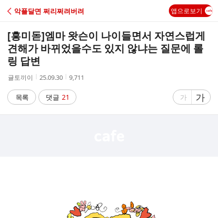
C
악플달면 쩌리쩌려버려
앱으로보기
A
[흥미돋]
엠마 왓슨이 나이들면서 자연스럽게
F
견해가 바뀌었을수도 있지 않냐는 질문에 롤
링 답변
E
작
작
조
귤토끼이
25.09.30
9,711
성
성
회
자
시
수
글
가
글
목록
댓글
21
가
간
자
자
크
크
기
기
크
작
게
게