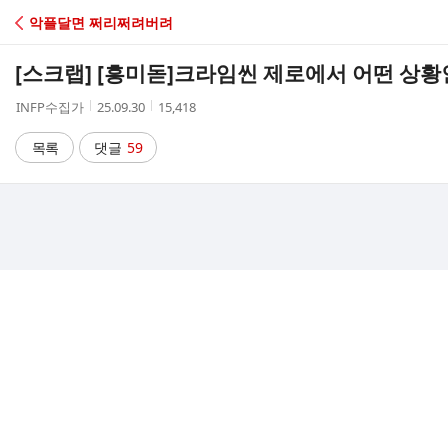
C
악플달면 쩌리쩌려버려
A
[스크랩] [흥미돋]
크라임씬 제로에서 어떤 상황
F
작
작
조
INFP수집가
25.09.30
15,418
성
성
회
E
자
시
수
목록
댓글
59
간