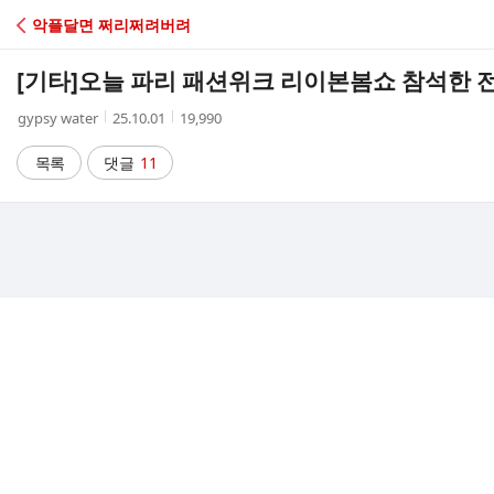
C
악플달면 쩌리쩌려버려
A
[기타]
오늘 파리 패션위크 리이본봄쇼 참석한 
F
작
작
조
gypsy water
25.10.01
19,990
성
성
회
E
자
시
수
목록
댓글
11
간