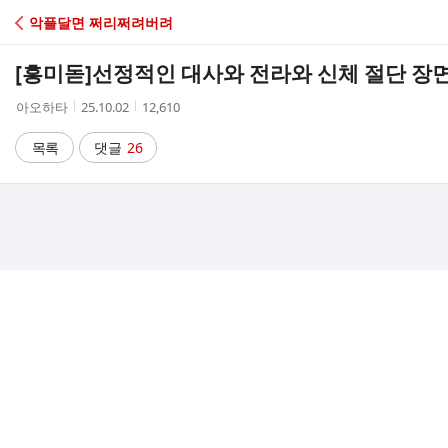
C
악플달면 쩌리쩌려버려
A
[흥미돋]
선정적인 대사와 전라와 신체 절단 장면
F
작
작
조
아오하타
25.10.02
12,610
성
성
회
E
자
시
수
목록
댓글
26
간