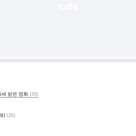
댓
5세 받은 영화
(
26
)
글
댓
때)
(
26
)
글