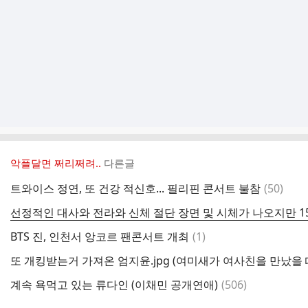
악플달면 쩌리쩌려..
다른글
댓
트와이스 정연, 또 건강 적신호... 필리핀 콘서트 불참
(
50
)
글
선정적인 대사와 전라와 신체 절단 장면 및 시체가 나오지만 1
댓
BTS 진, 인천서 앙코르 팬콘서트 개최
(
1
)
글
또 개킹받는거 가져온 엄지윤.jpg (여미새가 여사친을 만났을 
댓
계속 욕먹고 있는 류다인 (이채민 공개연애)
(
506
)
글