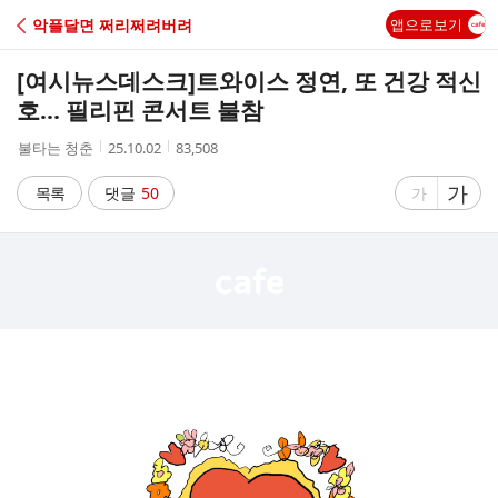
C
악플달면 쩌리쩌려버려
앱으로보기
A
[여시뉴스데스크]
트와이스 정연, 또 건강 적신
F
호... 필리핀 콘서트 불참
작
작
조
불타는 청춘
25.10.02
83,508
E
성
성
회
자
시
수
글
가
글
목록
댓글
50
가
간
자
자
크
크
기
기
크
작
게
게