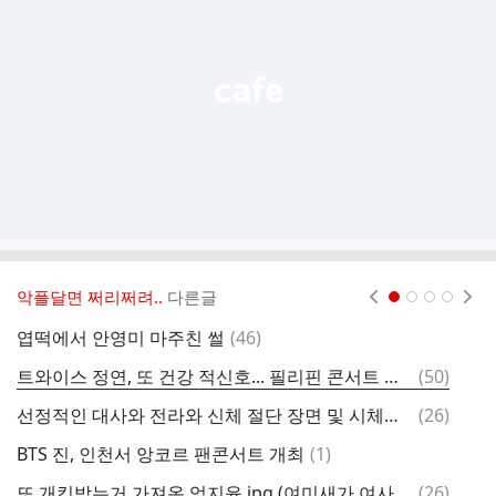
능
열
기
악플달면 쩌리쩌려..
다른글
현재페이지 1
2
3
4
댓
엽떡에서 안영미 마주친 썰
(
46
)
계
글
댓
트와이스 정연, 또 건강 적신호... 필리핀 콘서트 불참
(
50
)
Y
글
댓
선정적인 대사와 전라와 신체 절단 장면 및 시체가 나오지만 15세 받은 영화
(
26
)
티
글
댓
BTS 진, 인천서 앙코르 팬콘서트 개최
(
1
)
따
글
댓
또 개킹받는거 가져온 엄지윤.jpg (여미새가 여사친을 만났을 때)
(
26
)
아