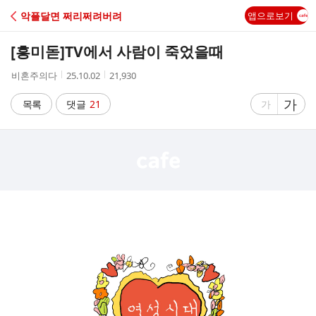
C
악플달면 쩌리쩌려버려
앱으로보기
A
[흥미돋]
TV에서 사람이 죽었을때
F
작
작
조
비혼주의다
25.10.02
21,930
성
성
회
E
자
시
수
글
가
글
목록
댓글
21
가
간
자
자
크
크
기
기
크
작
게
게