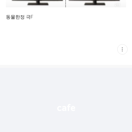
동물한정 극F
현
재
게
시
글
추
가
기
능
열
기