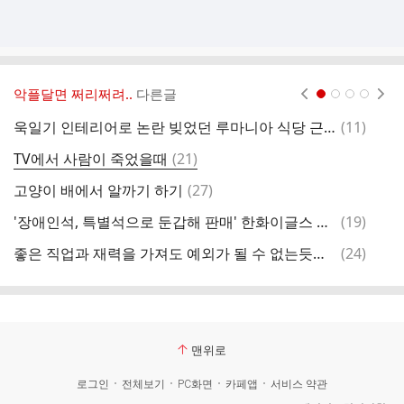
악플달면 쩌리쩌려..
다른글
현재페이지 1
2
3
4
댓
욱일기 인테리어로 논란 빚었던 루마니아 식당 근황
(
11
)
글
댓
TV에서 사람이 죽었을때
(
21
)
내
글
댓
고양이 배에서 알까기 하기
(
27
)
연
글
댓
'장애인석, 특별석으로 둔갑해 판매' 한화이글스 대표 검찰행
(
19
)
서
글
댓
좋은 직업과 재력을 가져도 예외가 될 수 없는듯한 동양인 차별 (서민정 남편)
(
24
)
응
글
맨위로
로그인
전체보기
PC화면
카페앱
서비스 약관