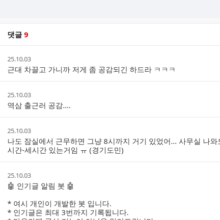
댓글
9
댓
작
25.10.03
글
성
근대 차끌고 가니까 저게 좀 공감되긴 하드라 ㅋㅋㅋ
리
시
스
간
트
작
25.10.03
성
역삼 출근러 공감....
시
간
작
25.10.03
성
나도 잠실에서 근무하면 그냥 8시까지 거기 있었어... 사무실 나
시
시간-세시간 있는거임 ㅠ (경기도민)
간
작
25.10.03
성
🤖 인기글 알림 봇 🤖
시
간
* 여시 개인이 개발한 봇 입니다.
* 인기글은 최대 3번까지 기록됩니다.