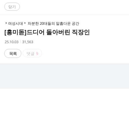
C
닫기
A
＊여성시대＊ 차분한 20대들의 알흠다운 공간
F
[흥미돋]
드디어 돌아버린 직장인
E
작
조
25.10.03
31,563
성
회
시
수
목록
댓글
9
간