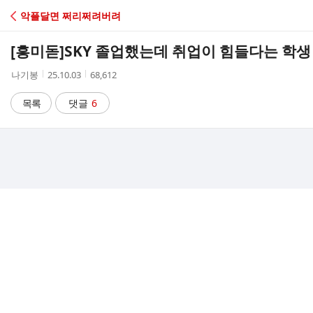
C
악플달면 쩌리쩌려버려
A
[흥미돋]
SKY 졸업했는데 취업이 힘들다는 학생
F
작
작
조
나기봉
25.10.03
68,612
성
성
회
E
자
시
수
목록
댓글
6
간