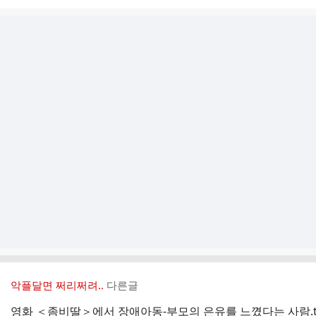
악플달면 쩌리쩌려..
다른글
영화 ＜좀비딸＞에서 장애아동-부모의 은유를 느꼈다는 사람.t