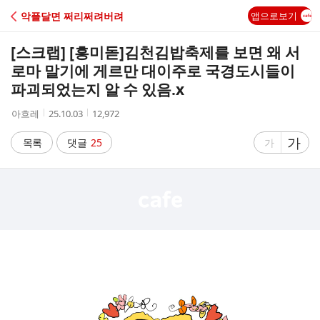
C
악플달면 쩌리쩌려버려
앱으로보기
A
[스크랩] [흥미돋]
김천김밥축제를 보면 왜 서
F
로마 말기에 게르만 대이주로 국경도시들이
파괴되었는지 알 수 있음.x
E
작
작
조
아흐레
25.10.03
12,972
성
성
회
자
시
수
글
가
글
목록
댓글
25
가
간
자
자
크
크
기
기
크
작
게
게