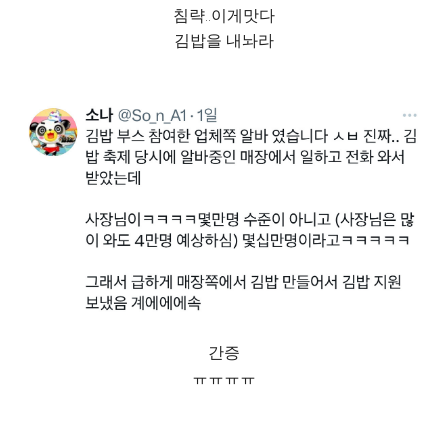
침략..이게맛다
김밥을 내놔라
간증
ㅠㅠㅠㅠ