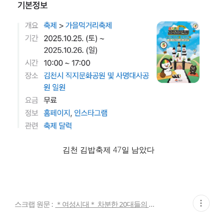
김천 김밥축제 47일 남았다
현
스크랩 원문 :
＊여성시대＊ 차분한 20대들의 알흠다운 공간
재