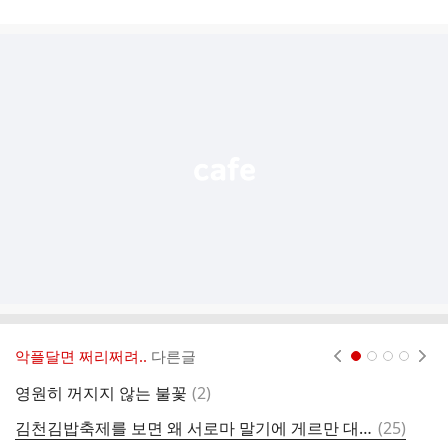
게
시
글
추
가
기
능
열
기
악플달면 쩌리쩌려..
다른글
현재페이지 1
2
3
4
댓
영원히 꺼지지 않는 불꽃
(
2
)
글
댓
김천김밥축제를 보면 왜 서로마 말기에 게르만 대이주로 국경도시들이 파괴되었는지 알 수 있음.x
(
25
)
글