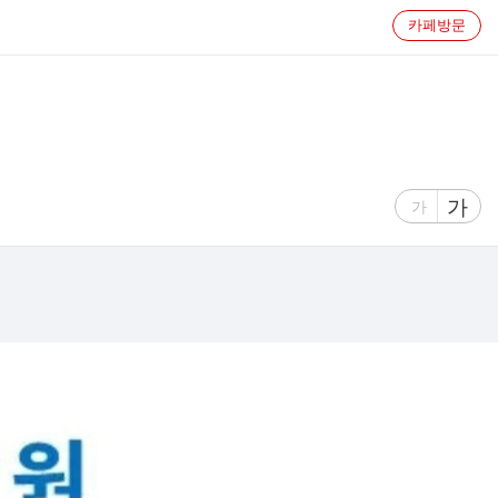
카페방문
글
가
글
가
자
자
크
크
기
기
크
작
게
게