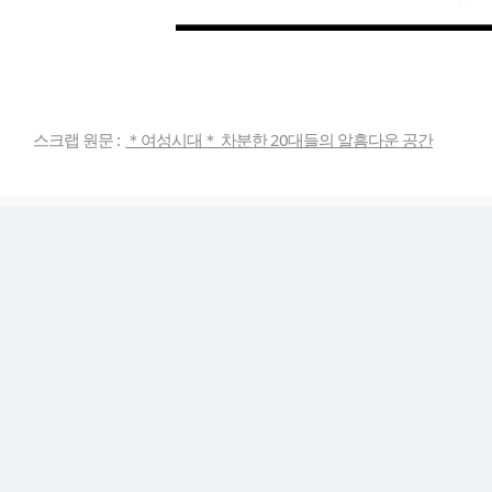
스크랩 원문 :
＊여성시대＊ 차분한 20대들의 알흠다운 공간