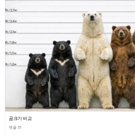
곰크기 비교
댓글
31