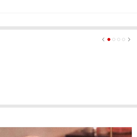
현재페이지 1
2
3
4
실
이
스
호
요