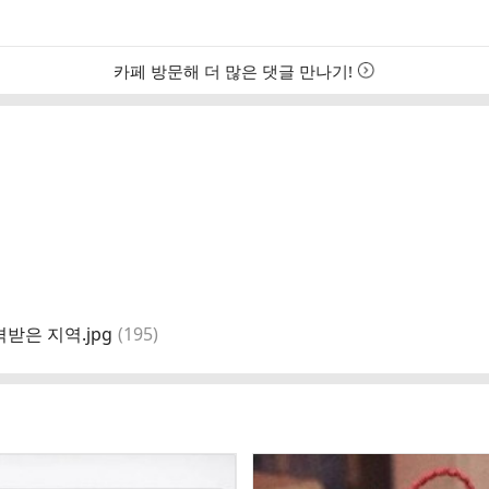
카페 방문해 더 많은 댓글 만나기!
댓
은 지역.jpg
(
195
)
글