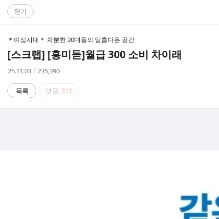
C
닫기
A
＊여성시대＊ 차분한 20대들의 알흠다운 공간
F
[스크랩] [흥미돋]
월급 300 소비 차이래
E
작
조
25.11.03
235,390
성
회
시
수
목록
댓글
315
간