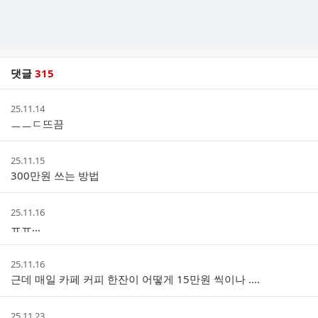
댓글
315
댓
작
25.11.14
글
성
ㅡㅡㄷ뜨끔
리
시
스
간
트
작
25.11.15
성
300만원 쓰는 방법
시
간
작
25.11.16
성
ㅠㅠ...
시
간
작
25.11.16
성
근데 매일 카페 커피 한잔이 어떻게 15만원 씩이나 ....
시
간
작
25.11.23