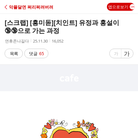
C
악플달면 쩌리쩌려버려
앱으로보기
A
[스크랩] [흥미돋]
[치인트] 유정과 홍설이
F
🔞🔞으로 가는 과정
작
작
조
연휴존나길다
25.11.30
16,052
E
성
성
회
자
시
수
글
가
글
목록
댓글
65
가
간
자
자
크
크
기
기
크
작
게
게