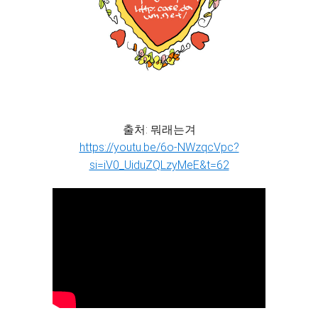
출처: 뭐래는겨
https://youtu.be/6o-NWzqcVpc?
si=iV0_UiduZQLzyMeE&t=62