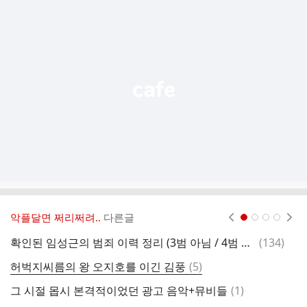
추
가
기
능
열
기
악플달면 쩌리쩌려..
다른글
현재페이지 1
2
3
4
댓
확인된 임성근의 범죄 이력 정리 (3범 아님 / 4범 아님 / 5범 아님)
(
134
)
글
댓
허벅지씨름의 왕 오지호를 이긴 김풍
(
5
)
글
댓
그 시절 몹시 본격적이었던 광고 음악+뮤비들
(
1
)
몇
글