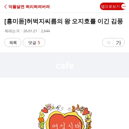
C
악플달면 쩌리쩌려버려
앱으로보기
A
[흥미돋]
허벅지씨름의 왕 오지호를 이긴 김풍
F
작
작
조
뭐래는겨
26.01.21
2,644
성
성
회
E
자
시
수
글
가
글
목록
댓글
5
가
간
자
자
크
크
기
기
크
작
게
게