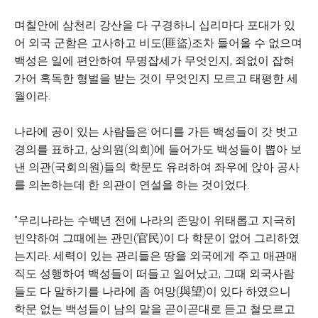
며칠안에 삼천리 강산을 다 구경하니 십리마다 포대가 있
어 외국 군함은 고사하고 비도(匪盜)조차 들어올 수 없으며
백성은 일에 편안하여 무명잡세가 무엇인지, 죄없이 잡혀
가어 혹독한 형벌을 받는 것이 무엇인지 모르고 태평한 세
월이라.
나라에 공이 있는 사람들은 어디를 가든 백성들이 갓 벗고
경의를 표하고, 상의원(의회)에 들어가도 백성들이 뽑아 보
낸 의관(국회의원)들의 학문도 유려하여 좌우에 앉아 공사
를 의논하는데 한 의관이 연설을 하는 것이었다.
"우리나라는 수백년 전에 나라의 존망이 위태롭고 지극히
빈약하여 그때에는 관민(官民)이 다 학문이 없어 그리하였
는지라. 세력이 있는 관리들은 땅을 외국에게 주고 매관매
직도 성행하여 백성들이 떠들고 일어났고, 그때 외국사람
들도 다 말하기를 나라에 좀 여망(與望)이 있다 하였으니
학문 없는 백성들이 남의 말을 곧이곧대로 듣고 철모르고