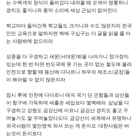
는 수백개의 장식이 올라갔다 내려올 때 오색이 영롱하니
경치도 좋거니와 풍악 소리에 세상 근심이 없어진다.
학교마다 들어간즉 학교들도 크거니와 수도 많은지라 전국
인민 교육으로 말하자면 백에 구십구는 다 글을 읽을 줄 아
는 사람밖에 없으리라.
성중을 다 구경하고 새문(서대문)밖을 나아가니 정거장이
있는데 한 번 타면 반도국에 못 가는 곳이 없는 철도에 올라
인천으로 향할 때 용산에 다다르니 좌우의 제조소(공장)들
이 헤아릴 수 없이 많은지라.
잠시 후에 인천에 다다르니 태극 국기 단 군함들과 상선들
이 항구에 가득하며 세출은 세입보다 몇백배라. 삼남을 다
구경하고 강원도 금강산에 이르니 금강산 경치도 좋고 꾸
며놓기도 잘 꾸며놓았다도다. 금강산이 세계에서 유명하니
외국사람이 몇만명씩 와서 쓰는 게 돈이오. 대한사람은 버
는것이 돈이로다.