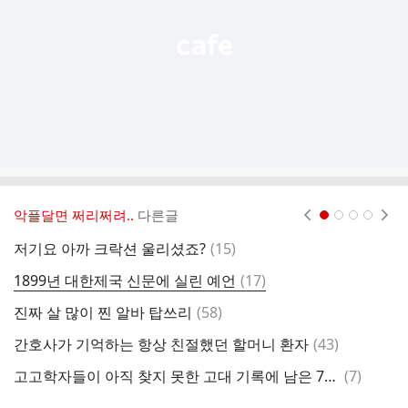
기
악플달면 쩌리쩌려..
다른글
현재페이지 1
2
3
4
댓
저기요 아까 크락션 울리셨죠?
(
15
)
[
글
댓
1899년 대한제국 신문에 실린 예언
(
17
)
글
댓
진짜 살 많이 찐 알바 탑쓰리
(
58
)
글
댓
간호사가 기억하는 항상 친절했던 할머니 환자
(
43
)
글
댓
고고학자들이 아직 찾지 못한 고대 기록에 남은 7개 도시
(
7
)
아
글