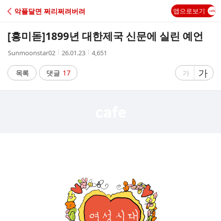
C
악플달면 쩌리쩌려버려
앱으로보기
A
[흥미돋]
1899년 대한제국 신문에 실린 예언
F
작
작
조
Sunmoonstar02
26.01.23
4,651
성
성
회
E
자
시
수
글
가
글
목록
댓글
17
가
간
자
자
크
크
기
기
크
작
게
게