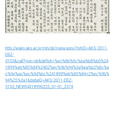
http://waks.aks.ac.kr/rsh/dir/rview.aspx?rshID=AKS-2011-
EBZ-
3103&callType=dir&dirRsh=%ec%8b%9c%ea%b8%b0%24
1899%eb%85%84%2402%ec%9b%94%3a%ea%b2%8c%e
c%9e%ac%ec%9d%bc%241899%eb%85%84+2%ec%9b%
94%25%3a1&dataID=AKS-2011-EBZ-
3103_NEWS@18990225_01-01_2374