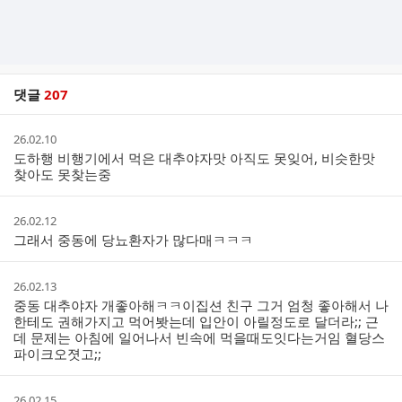
댓글
207
댓
작
26.02.10
글
성
도하행 비행기에서 먹은 대추야자맛 아직도 못잊어, 비슷한맛
리
시
찾아도 못찾는중
스
간
트
작
26.02.12
성
그래서 중동에 당뇨환자가 많다매ㅋㅋㅋ
시
간
작
26.02.13
성
중동 대추야자 개좋아해ㅋㅋ이집션 친구 그거 엄청 좋아해서 나
시
한테도 권해가지고 먹어봣는데 입안이 아릴정도로 달더라;; 근
간
데 문제는 아침에 일어나서 빈속에 먹을때도잇다는거임 혈당스
파이크오졋고;;
작
26.02.15