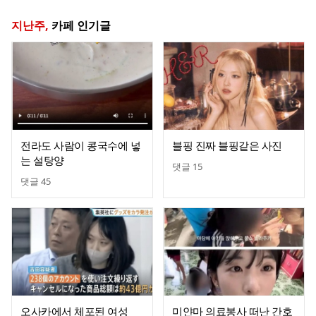
지난주,
카페 인기글
전라도 사람이 콩국수에 넣
블핑 진짜 블핑같은 사진
는 설탕양
댓글
15
댓글
45
오사카에서 체포된 여성
미얀마 의료봉사 떠난 간호