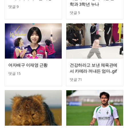
학과 3학년 누나
댓글
9
댓글
5
여자배구 이재영 근황
건강하라고 보낸 체육관에
서 카메라 꺼내든 엄마..gif
댓글
15
댓글
71