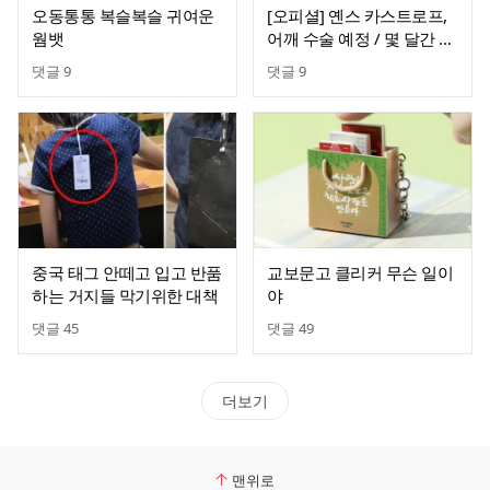
오동통통 복슬복슬 귀여운
[오피셜] 옌스 카스트로프,
웜뱃
어깨 수술 예정 / 몇 달간 이
탈
댓글
9
댓글
9
중국 태그 안떼고 입고 반품
교보문고 클리커 무슨 일이
하는 거지들 막기위한 대책
야
댓글
45
댓글
49
더보기
맨위로