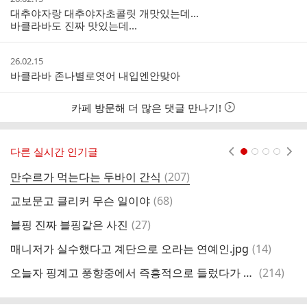
성
대추야자랑 대추야자초콜릿 개맛있는데...
시
바클라바도 진짜 맛있는데...
간
작
26.02.15
성
바클라바 존나별로엿어 내입엔안맞아
시
간
카페 방문해 더 많은 댓글 만나기!
다른 실시간 인기글
현재페이지 1
2
3
4
댓
만수르가 먹는다는 두바이 간식
(
207
)
실
글
댓
교보문고 클리커 무슨 일이야
(
68
)
글
댓
블핑 진짜 블핑같은 사진
(
27
)
스
글
댓
매니저가 실수했다고 계단으로 오라는 연예인.jpg
(
14
)
호
글
댓
오늘자 핑계고 풍향중에서 즉흥적으로 들렀다가 출연진들 충격받은 지역.jpg
(
214
)
요
글