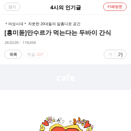
C
4시의 인기글
카페방문
닫기
A
＊여성시대＊ 차분한 20대들의 알흠다운 공간
F
[흥미돋]
만수르가 먹는다는 두바이 간식
E
작
조
26.02.05
118,654
성
회
시
수
글
가
글
목록
댓글
207
가
간
자
자
크
크
기
기
크
작
게
게