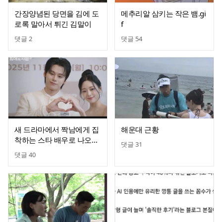
간장양념된 당면을 김에 도
메추리알 삼키는 작은 뱀.gi
로록 말아서 튀긴 김말이
f
댓글
2
댓글
54
새 드라마에서 짝남에게 집
해운대 근황
착하는 스타 배우로 나오는
댓글
31
있지 유나
댓글
40