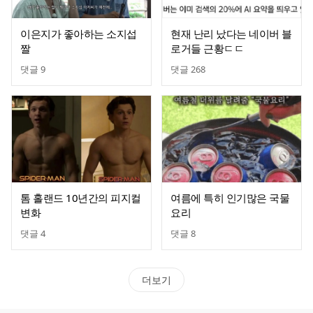
이은지가 좋아하는 소지섭
현재 난리 났다는 네이버 블
짤
로거들 근황ㄷㄷ
댓글
9
댓글
268
톰 홀랜드 10년간의 피지컬
여름에 특히 인기많은 국물
변화
요리
댓글
4
댓글
8
더보기