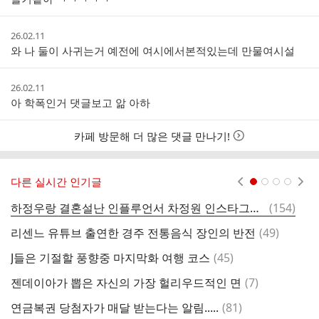
간
작
26.02.11
성
와 나 둘이 사귀는거 예전에 여시에서본적있는데 만물여시설
시
간
작
26.02.11
성
아 학폭인거 댓글보고 앎 아하
시
간
카페 방문해 더 많은 댓글 만나기!
다른 실시간 인기글
현재페이지 1
2
3
4
댓
하정우랑 결혼설난 인플루언서 차정원 인스타그램 사진들.jpg
(
154
)
축
글
댓
리센느 유튜브 출연한 경주 전통음식 장인의 반전
(
49
)
너
글
댓
J들은 기절할 풍향중 마지막화 여행 코스
(
45
)
캣
글
댓
젠데이아가 뽑은 자신의 가장 헐리우드적인 면
(
7
)
글
댓
연금복권 당첨자가 매달 받는다는 알림.....
(
81
)