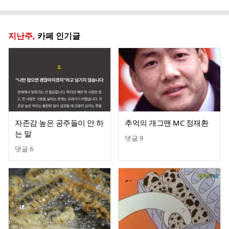
글
지난주,
카페 인기글
자존감 높은 공주들이 안 하
추억의 개그맨 MC 정재환
는 말
댓글
9
댓글
6