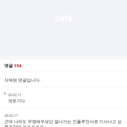
기
댓글
154
댓
삭제된 댓글입니다.
글
리
스
작
26.02.11
트
성
개웃기다
시
간
작
26.02.11
성
근데 나라도 무명배우보단 잘나가는 인플루언서로 기사나고 싶
시
을거같아 ㅋㅋㅋㅋㅋ