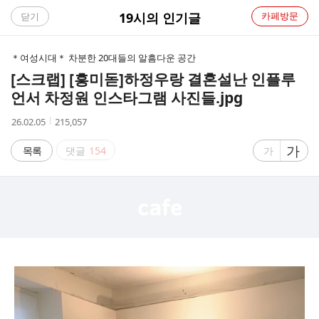
C
19시의 인기글
카페방문
닫기
A
＊여성시대＊ 차분한 20대들의 알흠다운 공간
F
[스크랩] [흥미돋]
하정우랑 결혼설난 인플루
언서 차정원 인스타그램 사진들.jpg
E
작
조
26.02.05
215,057
성
회
시
수
글
가
글
목록
댓글
154
가
간
자
자
크
크
기
기
크
작
게
게