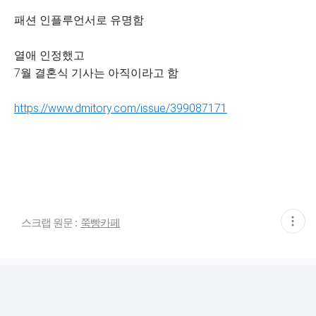
패션 인플루언서로 유명함
열애 인정했고
7월 결혼식 기사는 아직이라고 함
https://www.dmitory.com/issue/399087171
현
스크랩 원문 :
쭉빵카페
재
게
시
글
추
가
기
능
열