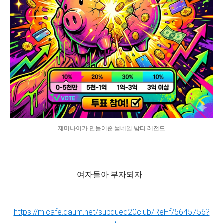
제미나이가 만들어준 썸네일 밤티 레전드
여자들아 부자되자..!
https://m.cafe.daum.net/subdued20club/ReHf/5645756?