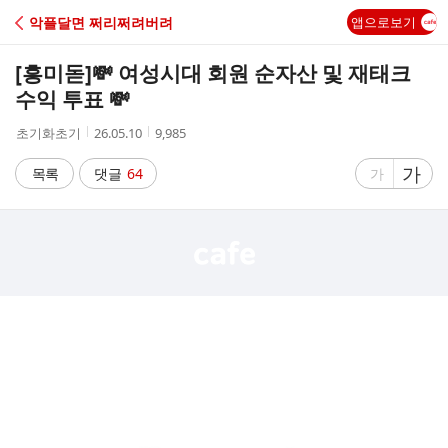
C
악플달면 쩌리쩌려버려
앱으로보기
A
[흥미돋]
💸 여성시대 회원 순자산 및 재태크
F
수익 투표 💸
작
작
조
초기화초기
26.05.10
9,985
E
성
성
회
자
시
수
글
가
글
목록
댓글
64
가
간
자
자
크
크
기
기
크
작
게
게