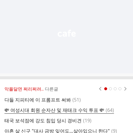
가
기
능
열
기
악플달면 쩌리쩌려..
다른글
현재페이지 1
2
3
4
댓
다들 지피티에 이 프롬프트 써봐
(
51
)
글
댓
💸 여성시대 회원 순자산 및 재태크 수익 투표 💸
(
64
)
글
댓
태국 보석점에 강도 침입 당시 경비견
(
19
)
한
글
댓
아흔 살 신구 "대사 금방 잊어도…살아있으니 한다"
(
9
)