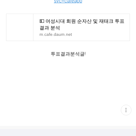
svc=cafeapp
💵 여성시대 회원 순자산 및 재태크 투표
결과 분석
m.cafe.daum.net
투표결과분석글!
현
재
게
시
글
추