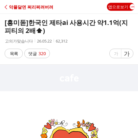
C
악플달면 쩌리쩌려버려
앱으로보기
A
[흥미돋]
한국인 제타ai 사용시간 약1.1억(지
F
피티의 2배⬆️)
작
작
조
고의가맞습니다
26.05.22
62,312
E
성
성
회
자
시
수
글
가
글
목록
댓글
320
가
간
자
자
크
크
기
기
크
작
게
게