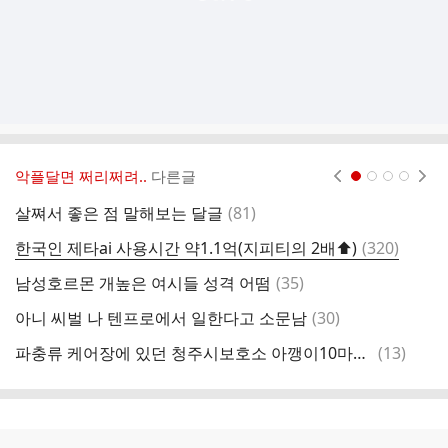
악플달면 쩌리쩌려..
다른글
현재페이지 1
2
3
4
댓
살쪄서 좋은 점 말해보는 달글
(
81
)
가
글
댓
한국인 제타ai 사용시간 약1.1억(지피티의 2배⬆️)
(
320
)
글
댓
남성호르몬 개높은 여시들 성격 어떰
(
35
)
부
글
댓
아니 씨벌 나 텐프로에서 일한다고 소문남
(
30
)
글
댓
파충류 케어장에 있던 청주시보호소 아깽이10마리 전원 구조
(
13
)
감
글