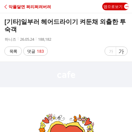
C
악플달면 쩌리쩌려버려
앱으로보기
A
[기타]
일부러 헤어드라이기 켜둔채 외출한 투
F
숙객
작
작
조
하니즈
26.05.24
188,182
E
성
성
회
자
시
수
글
가
글
목록
댓글
183
가
간
자
자
크
크
기
기
크
작
게
게