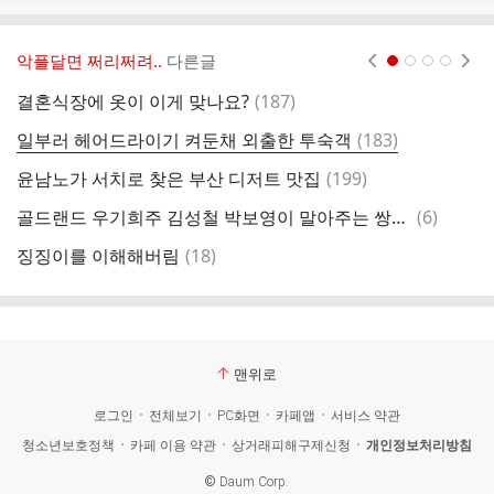
악플달면 쩌리쩌려..
다른글
현재페이지 1
2
3
4
댓
결혼식장에 옷이 이게 맞나요?
(
187
)
'
글
댓
일부러 헤어드라이기 켜둔채 외출한 투숙객
(
183
)
요
글
댓
윤남노가 서치로 찾은 부산 디저트 맛집
(
199
)
인
글
댓
골드랜드 우기희주 김성철 박보영이 말아주는 쌍방구원 운명공동체 연상연하 씨피
(
6
)
이
글
댓
징징이를 이해해버림
(
18
)
글
맨위로
로그인
전체보기
PC화면
카페앱
서비스 약관
청소년보호정책
카페 이용 약관
상거래피해구제신청
개인정보처리방침
©
Daum Corp.