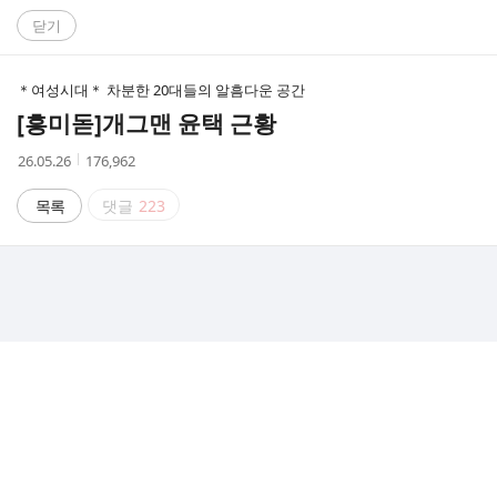
C
닫기
A
＊여성시대＊ 차분한 20대들의 알흠다운 공간
F
[흥미돋]
개그맨 윤택 근황
E
작
조
26.05.26
176,962
성
회
시
수
목록
댓글
223
간