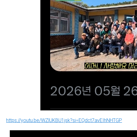
https://youtu.be/WZlUKBU1jsk?si=EQdct7avEIhNHTGP