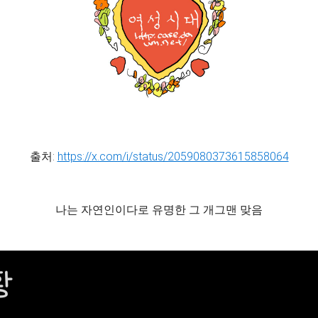
출처:
https://x.com/i/status/2059080373615858064
나는 자연인이다로 유명한 그 개그맨 맞음