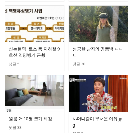
신논현역+토스 등 지하철 9
성공한 남자의 명품백 ㄷㄷ
호선 역명병기 근황
ㄷ
댓글
5
댓글
20
원룸 2~10평 크기 체감
샤머니즘이 무서운 이유.jp
g
댓글
38