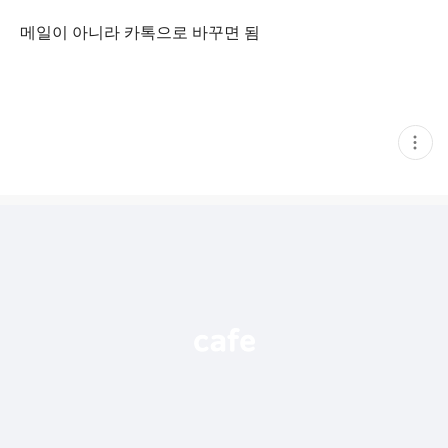
메일이 아니라 카톡으로 바꾸면 됨
현
재
게
시
글
추
가
기
능
열
기