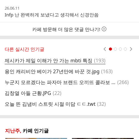
간
작
26.06.11
성
Infp 난 완벽하게 보냈다고 생각해서 신경안씀
시
간
카페 방문해 더 많은 댓글 만나기!
다른 실시간 인기글
현재페이지 1
2
3
4
댓
제시카가 제일 이해가 안 가는 mbti 특징
(
193
)
영
글
댓
용인 캐리비안 베이가 27년만에 바꾼 것.jpg
(
163
)
글
댓
누군지 모르겠다는 파자마 브랜드 오끼뜨 콜라보 모델.twt
(
266
)
글
댓
김창열 아들 근황.JPG
(
22
)
박
글
댓
오늘 뜬 김냄비 스트릿 시절 미담 ㄷㄷ.twt
(
32
)
다
글
지난주,
카페 인기글