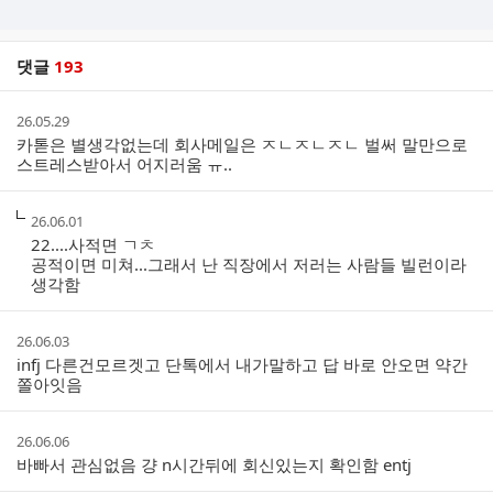
댓글
193
댓
작
26.05.29
글
성
카톧은 별생각없는데 회사메일은 ㅈㄴㅈㄴㅈㄴ 벌써 말만으로
리
시
스트레스받아서 어지러움 ㅠ..
스
간
트
작
26.06.01
성
22....사적면 ㄱㅊ
시
공적이면 미쳐...그래서 난 직장에서 저러는 사람들 빌런이라
간
생각함
작
26.06.03
성
infj 다른건모르겟고 단톡에서 내가말하고 답 바로 안오면 약간
시
쫄아잇음
간
작
26.06.06
성
바빠서 관심없음 걍 n시간뒤에 회신있는지 확인함 entj
시