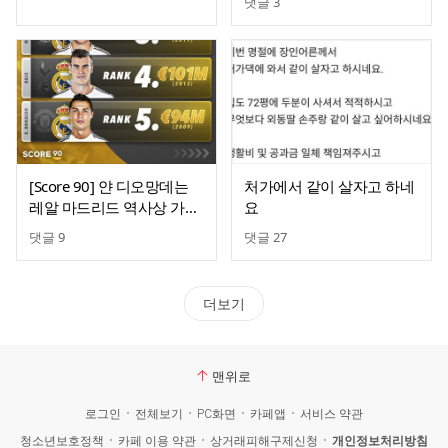
댓글
3
[Score 90] 얀 디오망데는
처가에서 같이 살자고 하네
레알 마드리드 역사상 가장
요
비싼 영입이 될 예정
댓글
9
댓글
27
더보기
맨위로
로그인
전체보기
PC화면
카페앱
서비스 약관
청소년보호정책
카페 이용 약관
상거래피해구제신청
개인정보처리방침