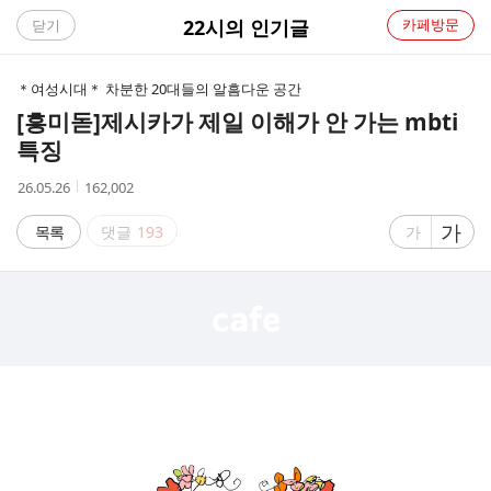
C
22시의 인기글
카페방문
닫기
A
＊여성시대＊ 차분한 20대들의 알흠다운 공간
F
[흥미돋]
제시카가 제일 이해가 안 가는 mbti
특징
E
작
조
26.05.26
162,002
성
회
시
수
글
가
글
목록
댓글
193
가
간
자
자
크
크
기
기
크
작
게
게