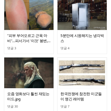
"피부 부어오르고 근육 마
5분만에 시원해지는 냉각박
비"…피서가서 '이것' 봉변,
스
피하려면?
댓글
3
댓글
4
요즘 영화보다 훨씬 재밌는
한국전쟁에 참전한 미군들
미드.jpg
이 챙긴 레어템
댓글
30
댓글
7