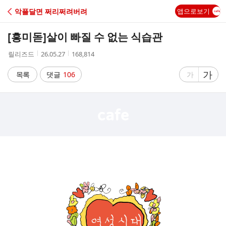
C
악플달면 쩌리쩌려버려
앱으로보기
A
[흥미돋]
살이 빠질 수 없는 식습관
F
작
작
조
릴리즈드
26.05.27
168,814
성
성
회
E
자
시
수
글
가
글
목록
댓글
106
가
간
자
자
크
크
기
기
크
작
게
게