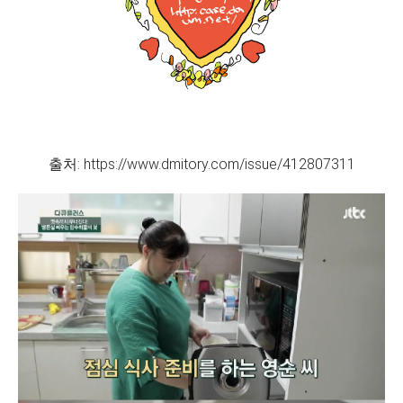
출처: https://www.dmitory.com/issue/412807311