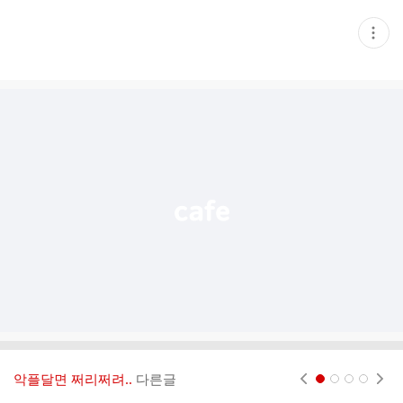
현
재
게
시
글
추
가
기
능
열
기
악플달면 쩌리쩌려..
다른글
현재페이지 1
2
3
4