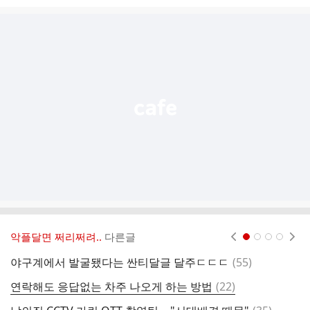
시
글
추
가
기
능
열
기
악플달면 쩌리쩌려..
다른글
현재페이지 1
2
3
4
댓
야구계에서 발굴됐다는 싼티달글 달주ㄷㄷㄷ
(
55
)
돌
글
댓
연락해도 응답없는 차주 나오게 하는 방법
(
22
)
글