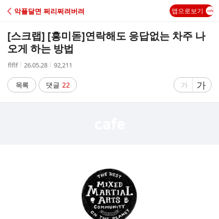
C
악플달면 쩌리쩌려버려
앱으로보기
A
[스크랩] [흥미돋]
연락해도 응답없는 차주 나
F
오게 하는 방법
작
작
조
flflf
26.05.28
92,211
E
성
성
회
자
시
수
글
가
글
목록
댓글
22
가
간
자
자
크
크
기
기
크
작
게
게