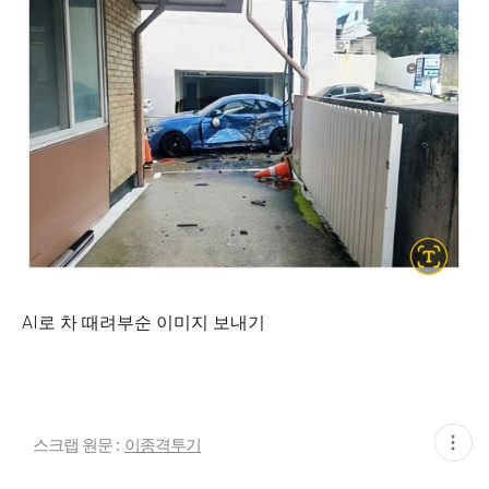
AI로 차 때려부순 이미지 보내기
현
스크랩 원문 :
이종격투기
재
게