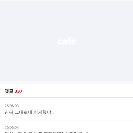
추
가
기
능
열
기
댓글
337
댓
작
26.06.03
글
성
진짜 그대로네 어케했냐..
리
시
스
간
트
작
26.06.04
성