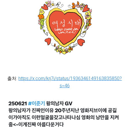
출처:
https://x.com/krj7i/status/1936346149163835850?
s=46