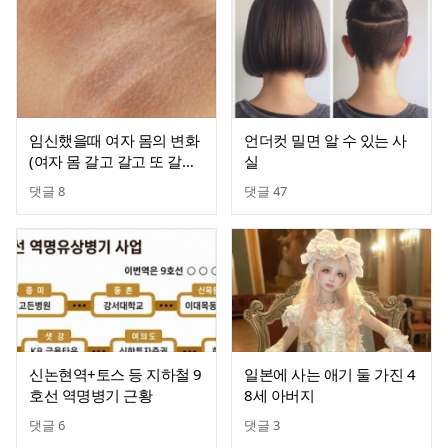
임신했을때 여자 몸의 변화
언더컷 밀면 알 수 있는 사
(여자 몸 갈고 갈고 또 갈아
실
하는 임신)
댓글
8
댓글
47
신논현역+토스 등 지하철 9
일본에 사는 애기 둘 가진 4
호선 역명병기 근황
8세 아버지
댓글
6
댓글
3