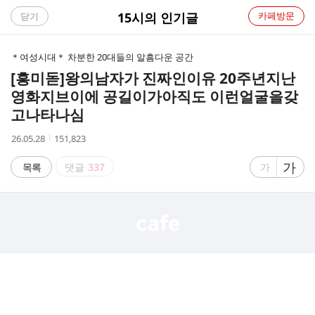
C
15시의 인기글
카페방문
닫기
A
＊여성시대＊ 차분한 20대들의 알흠다운 공간
F
[흥미돋]
왕의남자가 진짜인이유 20주년지난
영화지브이에 공길이가아직도 이런얼굴을갖
E
고나타나심
작
조
26.05.28
151,823
성
회
시
수
글
가
글
목록
댓글
337
가
간
자
자
크
크
기
기
크
작
게
게