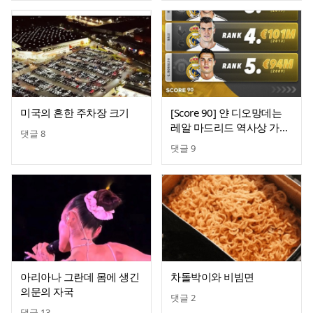
미국의 흔한 주차장 크기
[Score 90] 얀 디오망데는
레알 마드리드 역사상 가장
댓글
8
비싼 영입이 될 예정
댓글
9
아리아나 그란데 몸에 생긴
차돌박이와 비빔면
의문의 자국
댓글
2
댓글
13