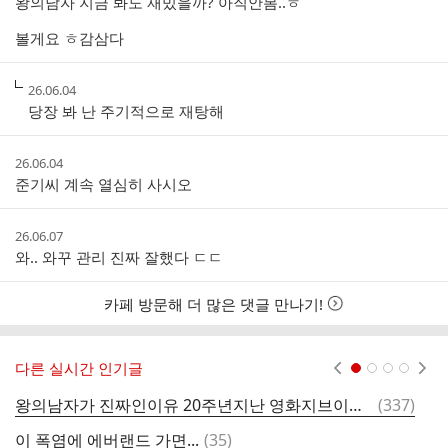
왕의남자 지금 봐도 재밌을까? 아직안봄..ㅎ
시
간
볼게요 ㅎ감삼다
작
26.06.04
성
당장 봐 난 주기적으로 재탕해
시
간
작
26.06.04
성
준기씨 계속 열심히 사시오
시
간
작
26.06.07
성
와.. 와꾸 관리 진짜 잘했다 ㄷㄷ
시
간
카페 방문해 더 많은 댓글 만나기!
다른 실시간 인기글
현재페이지 1
2
3
4
댓
왕의남자가 진짜인이유 20주년지난 영화지브이에 공길이가아직도 이런얼굴을갖고나타나심
(
337
)
우
글
댓
이 폭염에 에버랜드 가면...
(
35
)
인