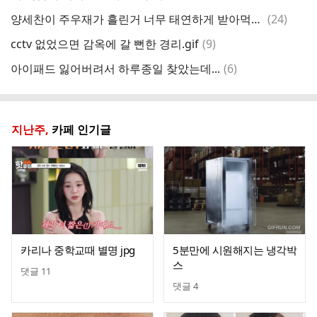
글
댓
양세찬이 주우재가 흘린거 너무 태연하게 받아먹음.gif
(
24
)
글
댓
cctv 없었으면 감옥에 갈 뻔한 경리.gif
(
9
)
글
댓
아이패드 잃어버려서 하루종일 찾았는데...
(
6
)
단
글
지난주,
카페 인기글
카리나 중학교때 별명 jpg
5분만에 시원해지는 냉각박
스
댓글
11
댓글
4