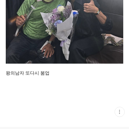
왕의남자 또다시 붐업
현
재
게
시
글